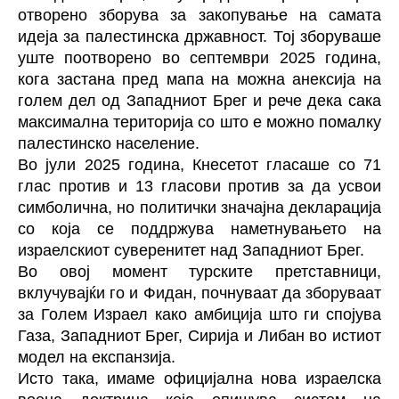
отворено зборува за закопување на самата
идеја за палестинска државност. Тој зборуваше
уште поотворено во септември 2025 година,
кога застана пред мапа на можна анексија на
голем дел од Западниот Брег и рече дека сака
максимална територија со што е можно помалку
палестинско население.
Во јули 2025 година, Кнесетот гласаше со 71
глас против и 13 гласови против за да усвои
симболична, но политички значајна декларација
со која се поддржува наметнувањето на
израелскиот суверенитет над Западниот Брег.
Во овој момент турските претставници,
вклучувајќи го и Фидан, почнуваат да зборуваат
за Голем Израел како амбиција што ги спојува
Газа, Западниот Брег, Сирија и Либан во истиот
модел на експанзија.
Исто така, имаме официјална нова израелска