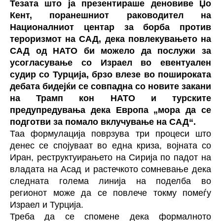
Тезата што ја презентираше деновиве Џо
Кент, поранешниот раководител на
Националниот центар за борба против
тероризмот на САД, дека повлекувањето на
САД од НАТО би можело да послужи за
усогласување со Израел во евентуален
судир со Турција, брзо влезе во пошироката
дебата бидејќи се совпадна со новите закани
на Трамп кон НАТО и турските
предупредувања дека Европа „мора да се
подготви за помало вклучување на САД“.
Таа формулација поврзува три процеси што
денес се спојуваат во една криза, војната со
Иран, реструктуирањето на Сирија по падот на
владата на Асад и растечкото сомневање дека
следната голема линија на поделба во
регионот може да се повлече токму помеѓу
Израел и Турција.
Треба да се спомене дека формалното