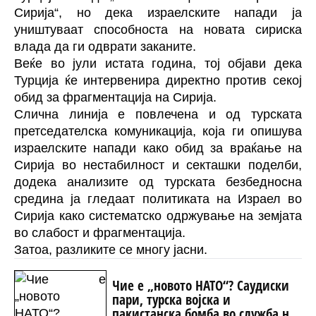
Сирија“, но дека израелските напади ја
уништуваат способноста на новата сириска
влада да ги одврати заканите.
Веќе во јули истата година, тој објави дека
Турција ќе интервенира директно против секој
обид за фрагментација на Сирија.
Слична линија е повлечена и од турската
претседателска комуникација, која ги опишува
израелските напади како обид за враќање на
Сирија во нестабилност и секташки поделби,
додека анализите од турската безбедносна
средина ја гледаат политиката на Израел во
Сирија како систематско одржување на земјата
во слабост и фрагментација.
Затоа, разликите се многу јасни.
Чие е „новото НАТО“? Саудиски
пари, турска војска и
пакистанска бомба во служба на