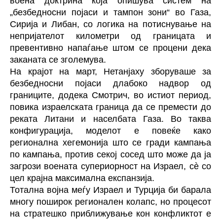
воена доктрина која опишува систем на
„безбедносни појаси и тампон зони“ во Газа,
Сирија и Либан, со логика на потиснување на
непријателот километри од границата и
превентивно напаѓање штом се процени дека
заканата се зголемува.
На крајот на март, Нетанјаху зборуваше за
безбедносни појаси длабоко надвор од
границите, додека Смотрич, во истиот период,
повика израелската граница да се премести до
реката Литани и населбата Газа. Во таква
конфигурација, моделот е повеќе како
регионална хегемонија што се гради кампања
по кампања, против секој сосед што може да ја
загрози воената супериорност на Израел, сè со
цел крајна максимална експанзија.
Тотална војна меѓу Израел и Турција би барала
многу поширок регионален колапс, но процесот
на стратешко приближување кон конфликтот е