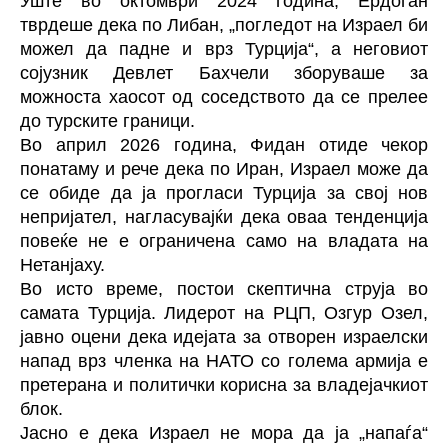
Уште во октомври 2024 година, Ердоган
тврдеше дека по Либан, „погледот на Израел би
можел да падне и врз Турција“, а неговиот
сојузник Девлет Бахчели зборуваше за
можноста хаосот од соседството да се прелее
до турските граници.
Во април 2026 година, Фидан отиде чекор
понатаму и рече дека по Иран, Израел може да
се обиде да ја прогласи Турција за свој нов
непријател, нагласувајќи дека оваа тенденција
повеќе не е ограничена само на владата на
Нетанјаху.
Во исто време, постои скептична струја во
самата Турција. Лидерот на РЦП, Озгур Озел,
јавно оцени дека идејата за отворен израелски
напад врз членка на НАТО со голема армија е
претерана и политички корисна за владејачкиот
блок.
Јасно е дека Израел не мора да ја „напаѓа“