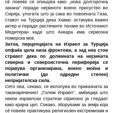
сè повеќе се опишува како „нова долгорочна
закана“ поради нејзиното воено присуство во
Сирија, улогата што ја сака во повоената Газа,
ставот на Турција дека Хамас останува важен
актер и поради растечките тензии во Источниот
Медитеран каде што Анкара има сериозна
поморска моќ.
Затоа, перцепцијата на Израел за Турција
опфаќа цела низа фронтови, а зад неа стои
стравот дека по должината на нејзината
северна и североисточна периферија се
појавува организирана, воено моќна и
политички (до одреден степен)
непријателска сила.
Сето ова, секако, се вклопува во приказната за
таканаречениот „Голем Израел“, амбиција што
некои израелски стратези сериозно ја гледаат
како крајна цел. Секако, зборуваме за земја која
сè повеќе практикува религиозен екстремизам и