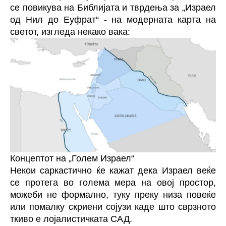
се повикува на Библијата и тврдења за „Израел
од Нил до Еуфрат“ - на модерната карта на
светот, изгледа некако вака:
Концептот на „Голем Израел“
Некои саркастично ќе кажат дека Израел веќе
се протега во голема мера на овој простор,
можеби не формално, туку преку низа повеќе
или помалку скриени сојузи каде што сврзното
ткиво е лојалистичката САД.