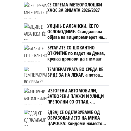
СЕ СПРЕМА МЕТЕОРОЛОШКИ
ХАОС ЗА ЗИМАТА 2026/2027
УЛЦИЊ Е АЛБАНСКИ, ЌЕ ГО
ОСЛОБОДИМЕ- Скандалозна
објава на вицепремиерот на
Црна Гора
БУГАРИТЕ СО ШОКАНТНО
ОТКРИТИЕ по падот на Дунав,
кренаа дронови да снимаат
ТЕМПЕРАТУРАТА ВО СРЕДА ЌЕ
БИДЕ ЗА НА ЛЕКАР, а потоа...
ИЗГОРЕНИ АВТОМОБИЛИ,
ЗАТВОРЕНИ ПЛАЖИ И УЛИЦИ
ПРЕПОЛНИ СО ОТПАД -
Фнидек во хаос по
ЕДВАЈ СЕ ОДГЛАВУВАМЕ ОД
мигрантскиот бран кон Сеута
ОБРАЗОВАНИЕТО НА МИЛА
ЦАРОСКА: Кондоми наместо
книги