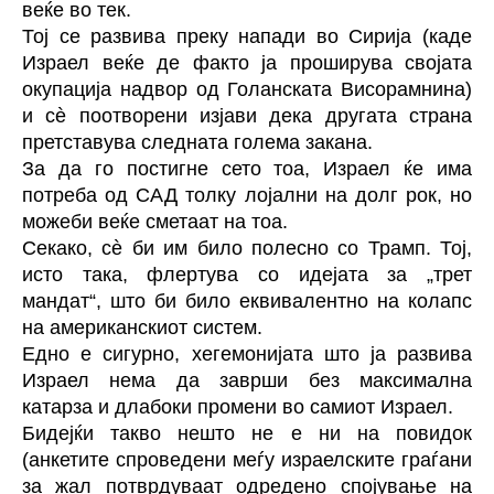
веќе во тек.
Тој се развива преку напади во Сирија (каде
Израел веќе де факто ја проширува својата
окупација надвор од Голанската Висорамнина)
и сè поотворени изјави дека другата страна
претставува следната голема закана.
За да го постигне сето тоа, Израел ќе има
потреба од САД толку лојални на долг рок, но
можеби веќе сметаат на тоа.
Секако, сè би им било полесно со Трамп. Тој,
исто така, флертува со идејата за „трет
мандат“, што би било еквивалентно на колапс
на американскиот систем.
Едно е сигурно, хегемонијата што ја развива
Израел нема да заврши без максимална
катарза и длабоки промени во самиот Израел.
Бидејќи такво нешто не е ни на повидок
(анкетите спроведени меѓу израелските граѓани
за жал потврдуваат одредено спојување на