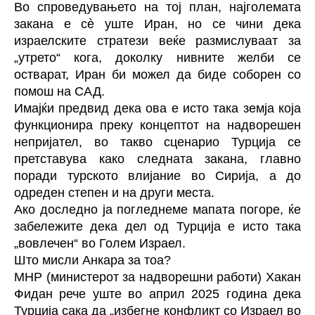
Во спроведувањето на тој план, најголемата
закана е сè уште Иран, но се чини дека
израелските стратези веќе размислуваат за
„утрето“ кога, доколку нивните желби се
остварат, Иран би можел да биде соборен со
помош на САД.
Имајќи предвид дека ова е исто така земја која
функционира преку концептот на надворешен
непријател, во такво сценарио Турција се
претставува како следната закана, главно
поради турското влијание во Сирија, а до
одреден степен и на други места.
Ако доследно ја погледнеме мапата погоре, ќе
забележите дека дел од Турција е исто така
„вовлечен“ во Голем Израел.
Што мисли Анкара за тоа?
МНР (министерот за надворешни работи) Хакан
Фидан рече уште во април 2025 година дека
Турција сака да „избегне конфликт со Израел во