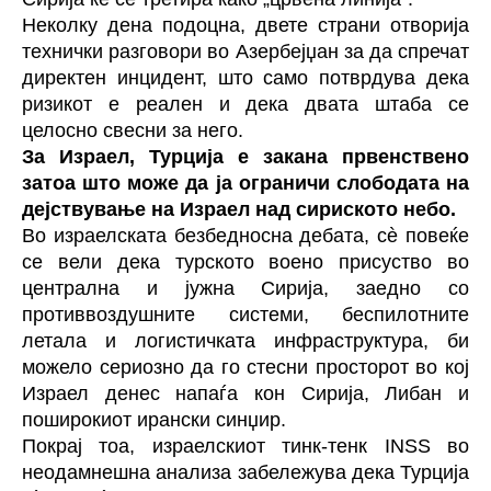
Неколку дена подоцна, двете страни отворија
технички разговори во Азербејџан за да спречат
директен инцидент, што само потврдува дека
ризикот е реален и дека двата штаба се
целосно свесни за него.
За Израел, Турција е закана првенствено
затоа што може да ја ограничи слободата на
дејствување на Израел над сириското небо.
Во израелската безбедносна дебата, сè повеќе
се вели дека турското воено присуство во
централна и јужна Сирија, заедно со
противвоздушните системи, беспилотните
летала и логистичката инфраструктура, би
можело сериозно да го стесни просторот во кој
Израел денес напаѓа кон Сирија, Либан и
поширокиот ирански синџир.
Покрај тоа, израелскиот тинк-тенк INSS во
неодамнешна анализа забележува дека Турција