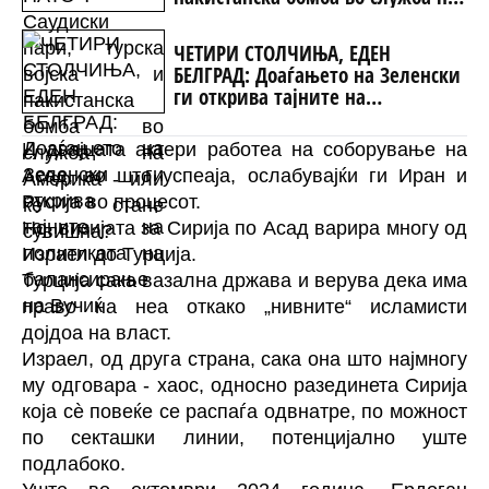
Америка - или ќе стане сувишна?
ЧЕТИРИ СТОЛЧИЊА, ЕДЕН
БЕЛГРАД: Доаѓањето на Зеленски
ги открива тајните на
политиката на балансирање на
Вучиќ
И двајцата актери работеа на соборување на
Асад, во што успеаја, ослабувајќи ги Иран и
Русија во процесот.
Но, визијата за Сирија по Асад варира многу од
Израел до Турција.
Турција сака вазална држава и верува дека има
право на неа откако „нивните“ исламисти
дојдоа на власт.
Израел, од друга страна, сака она што најмногу
му одговара - хаос, односно разединета Сирија
која сè повеќе се распаѓа одвнатре, по можност
по секташки линии, потенцијално уште
подлабоко.