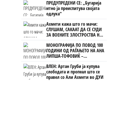
ПРЕДУПРЕДЕНИ СЕ: „Бугарија
итно ја преиспитува својата
одлука“
Ахмети кажа што го мачи:
СЛУШАМ, САКААТ ДА СЕ СУДИ
ЗА ВОЕНИТЕ ЗЛОСТРОСТВА НА
УЧК...
МОНОГРАФИЈА ПО ПОВОД 100
ГОДИНИ ОД РАЃАЊЕТО НА АНА
ЛИПША-ТОФОВИЌ –
уметницата која го започна
ВЛЕН: Артан Груби ја купува
„Охридско лето“
слободата и пропеал што се
правел со Али Ахмети во ДУИ