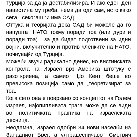
Турција за да ја дестабилизира. И ако еден ден
навистина му треба, нема да оди сам, исто како
сега - секогаш ги има САД.
Оттука и теоријата дека САД би можеле да го
напуштат НАТО токму поради тоа (или дури и
поради тоа) - за да бидат подготвени за идни
војни, вклучително и против членките на НАТО,
почнувајќи од Турција.
Можеби звучи радикално денес, но вистинската
контрола на Израел врз Америка штотуку е
разоткриена, а самиот Џо Кент беше во
превисока позиција само да „теоретизира“ за
тоа.
Кога сето ова е поврзано со концептот на Голем
Израел, најопипливата трага може да се види
во политичката практика на израелската
десница.
Неодамна, Израел одобри 34 нови населби на
Западниот Брег, а ултрадесничарот Смотрич