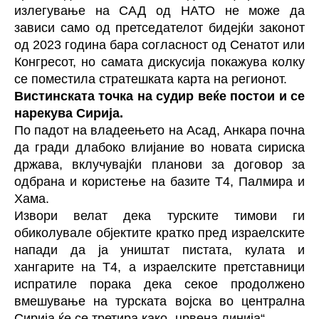
излегување на САД од НАТО не може да
зависи само од претседателот бидејќи законот
од 2023 година бара согласност од Сенатот или
Конгресот, но самата дискусија покажува колку
се поместила стратешката карта на регионот.
Вистинската точка на судир веќе постои и се
нарекува Сирија.
По падот на владеењето на Асад, Анкара почна
да гради длабоко влијание во новата сириска
држава, вклучувајќи планови за договор за
одбрана и користење на базите Т4, Палмира и
Хама.
Извори велат дека турските тимови ги
обиколувале објектите кратко пред израелските
напади да ја уништат пистата, кулата и
хангарите на Т4, а израелските претставници
испратиле порака дека секое продолжено
вмешување на турската војска во централна
Сирија ќе се третира како „црвена линија“.