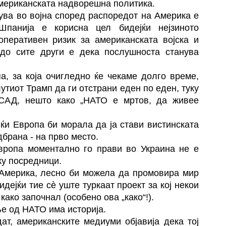
мериканската надворешна политика.
вува во војна според распоредот на Америка е
Шпанија е корисна цел бидејќи нејзиното
перативен ризик за американската војска и
до сите други е дека послушноста станува
а, за која очигледно ќе чекаме долго време,
тиот Трамп да ги отстрани еден по еден, туку
 САД, нешто како „НАТО е мртов, да живее
јќи Европа би морала да ја стави вистинската
дбрана - на прво место.
Европа моментално го прави во Украина не е
ку посредници.
 Америка, лесно би можела да промовира мир
идејќи тие сè уште туркаат проект за кој некои
како започнал (особено ова „како“!).
е од НАТО има историја.
ат, американските медиуми објавија дека тој