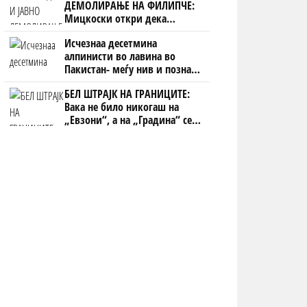
ДЕМОЛИРАЊЕ НА ФИЛИПЧЕ:
Мицкоски откри дека
човекот појма нема од
Исчезнаа десетмина
ништо, освен за кеш
алпинисти во лавина во
Пакистан- меѓу нив и познат
Непалец
БЕЛ ШТРАЈК НА ГРАНИЦИТЕ:
Вака не било никогаш на
„Евзони“, а на „Градина“ се
чека и пет часа