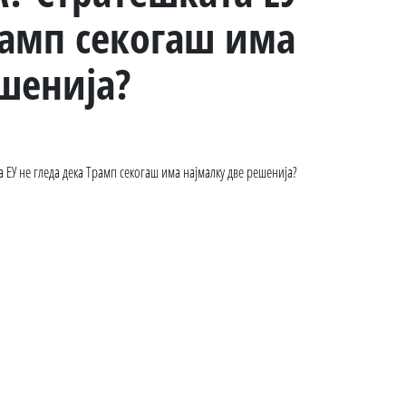
рамп секогаш има
шенија?