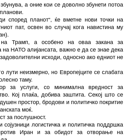
 збунува, а оние кои се доволно збунети потоа
 планови.
ди според планот“, ќе вметне нови точки на
ниот пат, освен во случај кога навистина му
ан).
 на Трамп, а особено на оваа закана за
а на НАТО алијансата, важно е да се знае дека
 задоволителни исходи, односно ако едниот не
го лути неизмерно, но Европејците се слабата
полесно таму.
ор за услуги, со минимална вредност за
во. Кој плаќа, добива заштита. Секој што се
здушен простор, бродови и политичко покритие
анската моќ.
ст за послушност.
и сојузници логистичка и политичка поддршка
 против Иран и за обидот за отворање на
ада.