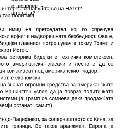
от интерес за напуштање на НАТО?
о таа политика.
и имиџ на претседател кој го спречува
ски војни“ и надворешната безбедност. Ова е,
бидејќи главниот потрошувач е токму Трамп и
киот Исток.
ва реторика бидејќи е технички комплексен,
вото американски гласачи и лесно е да се
јци кои живеат под американскиот чадор.
иот, е економски.
на значат огромни средства за американските
ко Вашингтон успее да ја поврзе политичката
системи (а Трамп се сомнева дека продажбата
емји останат „сами“!).
Индо-Пацификот, за соперништвото со Кина, за
ите граници. Во таков аранжман, Европа ја