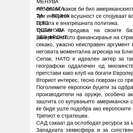
Но, сепак, каков би бил американски
Три интереси всушност се спојуваат в
Првата е внатрешната политика.
Трамп им продава на своите баз
„американското финансирање на стран
секако, ужасно неисправен аргумент 
неговата моментална агресија на Блис
Сепак, НАТО е идеален актер за так
географски оддалечен од мнозинст
претстави како клуб на богати Европе
Вториот интерес, тесно поврзан со прв
Поголемите европски буџети за одбра
производители на оружје, особено а
заштита со купувањето американски 
ќе биде уште подобра ако европските з
Третиот е стратешки.
САД сакаат да ослободат ресурси за 
Западната хемисфера и за сопствен