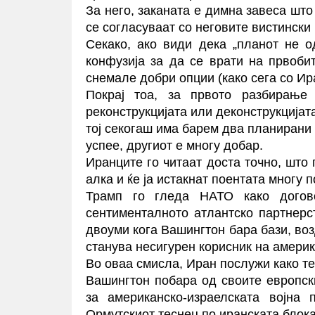
За него, заканата е димна завеса што
се согласуваат со неговите вистински
Секако, ако види дека „планот не о
конфузија за да се врати на првобит
снемале добри опции (како сега со Ир
Покрај тоа, за првото разбирање
реконструкцијата или деконструкцијат
тој секогаш има барем два планирани
успее, другиот е многу добар.
Иранците го читаат доста точно, што 
алка и ќе ја истакнат поентата многу 
Трамп го гледа НАТО како догов
сентименталното атлантско партнерст
двоуми кога Вашингтон бара бази, во
станува несигурен корисник на америк
Во оваа смисла, Иран послужи како те
Вашингтон побара од своите европск
за американско-израелската војна
Ормутскиот теснец по иранската блок