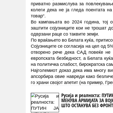
приватно размислува за повлекувањ
колеги дека не ја гледа поентата на 
товар“.
Во кампањата во 2024 година, тој 
заштити сојузниците кои не трошат д
одврзани раце со таквите земји.
По враќањето во Белата куќа, притис
Сојузниците се согласија на цел од 5
отворено рече дека САД повеќе не 
европската безбедност, а Белата куќ
на политичка слабост, бирократска са
Најголемиот доказ дека има многу ви
апсорбира овие навреди како безлич
го храни својот апетит (на пример, Гр
Русија и реалноста: ПУТИ
МЕНУВА АРМИЈАТА ЗА ВОЈ
ШТО ОСТАНУВА БЕЗ ФРОН