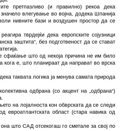
гите претпазливо (и правилно) рекоа дека
 значело влегување во војна, додека Шпанија
воли нивните бази и воздушен простор да се
реагира тврдејќи дека европските сојузници
нска заштита“, без подготвеност да се стават
тегија.
а е сфаќање што од некоја причина не им било
а кога е, што планираат да направат во врска
дека таквата логика ја менува самата природа
колективна одбрана (со акцент на „одбрана“)
а.
њето на лојалноста кон обврската да се следи
од евроатлантската област (стара навика од
 она што САД отсекогаш го сметале за свој по