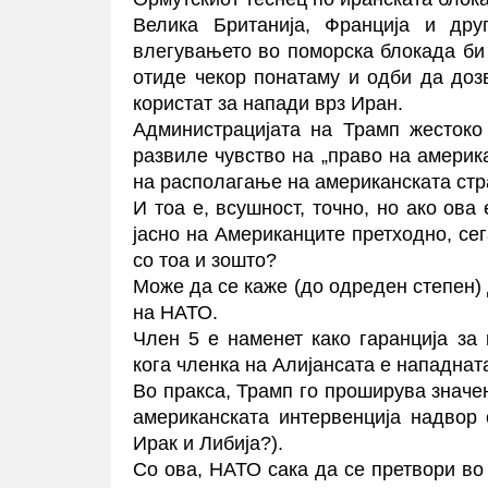
Велика Британија, Франција и дру
влегувањето во поморска блокада би
отиде чекор понатаму и одби да доз
користат за напади врз Иран.
Администрацијата на Трамп жестоко 
развиле чувство на „право на америка
на располагање на американската стра
И тоа е, всушност, точно, но ако ов
јасно на Американците претходно, сег
со тоа и зошто?
Може да се каже (до одреден степен) 
на НАТО.
Член 5 е наменет како гаранција за 
кога членка на Алијансата е нападнат
Во пракса, Трамп го проширува значе
американската интервенција надвор 
Ирак и Либија?).
Со ова, НАТО сака да се претвори во