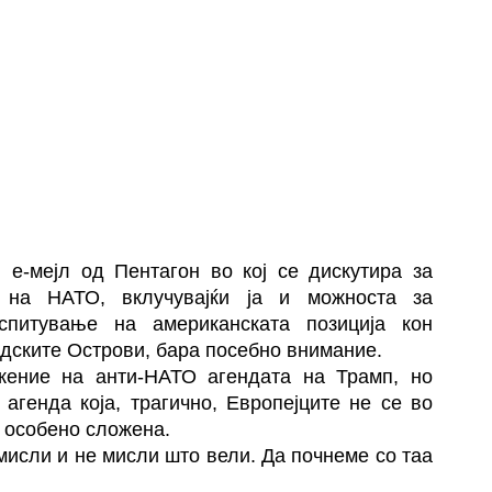
 е-мејл од Пентагон во кој се дискутира за
 на НАТО, вклучувајќи ја и можноста за
питување на американската позиција кон
дските Острови, бара посебно внимание.
жение на анти-НАТО агендата на Трамп, но
 агенда која, трагично, Европејците не се во
е особено сложена.
мисли и не мисли што вели. Да почнеме со таа