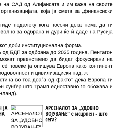
е на САД од Алијансата и им кажа на своите
организацијата, која ја смета за „финансиски
отиде подалеку кога посочи дека нема да ги
оволно за одбрана и дури ќе ѝ даде на Русија
окот доби институционална форма.
% од БДП за одбрана до 2035 година, Пентагон
можат првенствено да бидат фокусирани на
а сè повеќе ја опишува Европа како континент
модоволност и цивилизациски пад. ж
стина во тоа доаѓа од фактот дека Европа ги
ен сунѓер што Трамп едноставно го обожава и
енланд).
Н ЈА
АРСЕНАЛОТ ЗА „УДОБНО
НА
ВОЈУВАЊЕ“ е исцрпен - што
Т
сега?