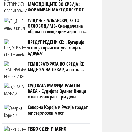
МАКЕДОНЦИТЕ ВО СРБИЈА:
ФОРМИРАН МАКЕДОНСКИОТ
НАЦИОНАЛЕН СОЈУЗ
УЛЦИЊ Е АЛБАНСКИ, ЌЕ ГО
ОСЛОБОДИМЕ- Скандалозна
објава на вицепремиерот на
Црна Гора
ПРЕДУПРЕДЕНИ СЕ: „Бугарија
итно ја преиспитува својата
одлука“
ТЕМПЕРАТУРАТА ВО СРЕДА ЌЕ
БИДЕ ЗА НА ЛЕКАР, а потоа...
СУДСКАТА МАФИЈА РАБОТИ
ВАКА - Судијата Вулнет Винца
е пензиониран, три дена
откако му го врати пасошот
Северна Кореја и Русија градат
на бизнисменот Марковски
мистериозен мост
ТЕЖОК ДЕН И ЈАВНО