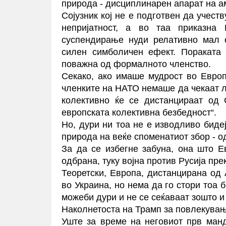
природа - дисциплинарен апарат на а
Сојузник кој не е подготвен да учест
непријатност, а во таа приказна 
суспендирање нуди релативно мал о
силен симболичен ефект. Пораката 
поважна од формалното членство.
Секако, ако имаше мудрост во Европ
членките на НАТО немаше да чекаат лу
колективно ќе се дистанцираат од
европската колективна безбедност“.
Но, дури ни тоа не е изводливо биде
природа на веќе споменатиот збор - о
За да се избегне забуна, она што 
одбрана, туку војна против Русија пре
Теоретски, Европа, дистанцирана од
во Украина, но нема да го стори тоа б
можеби дури и не се сеќаваат зошто и 
Наколнетоста на Трамп за повлекувањ
Уште за време на неговиот прв манд