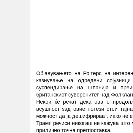
Објавувањето на Ројтерс на интерен
казнување на одредени сојузници
суспендирање на Шпанија и преис
британскиот суверенитет над Фолклан
Некои ќе речат дека ова е продол
всушност зад овие потези стои тајна
можност да ја дешифрираат, иако не 
Трамп речиси никогаш не кажува што 
прилично точна претпоставка.