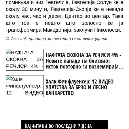
поминува и низ Гевгелија, Гевгелија-Солун ќе е
околу 30 минути, Гевгелија-Скопје ќе е некаде
околу час, час и десет. Центар во центар. Така
што тоа е нешто што целосно ќе ја
трансформира Македонија, заклучи Николоски.
© Vecer.mk, правата за текстот се на редакцијата
НАФТАТА СКОКНА ЗА РЕЧИСИ 4% -
Новите напади на блискиот
исток повторно ги вознемирија
светските берзи
Халк Финфлуенсер: 12 ВИДЕО
УПАТСТВА ЗА БРЗО И ЛЕСНО
БАНКАРСТВО
НАЈЧИТАНИ ВО ПОСЛЕДНИ 7 ДЕНА