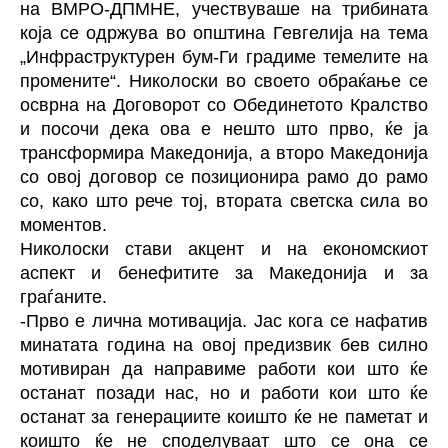
на ВМРО-ДПМНЕ, учествуваше на трибината
која се одржува во општина Гевгелија на тема
„Инфраструктурен бум-Ги градиме темелите на
промените“. Николоски во своето обраќање се
осврна на Договорот со Обединетото Кралство
и посочи дека ова е нешто што прво, ќе ја
трансформира Македонија, а второ Македонија
со овој договор се позиционира рамо до рамо
со, како што рече тој, втората светска сила во
моментов.
Николоски стави акцент и на економскиот
аспект и бенефитите за Македонија и за
граѓаните.
-Прво е лична мотивација. Јас кога се нафатив
минатата година на овој предизвик бев силно
мотивиран да направиме работи кои што ќе
останат позади нас, но и работи кои што ќе
останат за генерациите коишто ќе не паметат и
коишто ќе не споделуваат што се она се