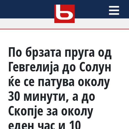
По брзата пруга од
Гевгелија до Солун
ќе се патува околу
30 минути, а до
Скопје за околу
еден час и 10