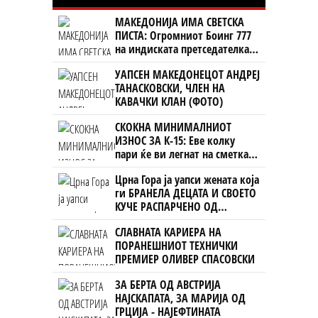
МАКЕДОНИЈА ИМА СВЕТСКА
ПИСТА: Огромниот Боинг 777
на индиската претседателка
на Меѓународниот Аеродром
УАПСЕН МАКЕДОНЕЦОТ АНДРЕЈ
Скопје
ТАНАСКОВСКИ, ЧЛЕН НА
КАВАЧКИ КЛАН (ФОТО)
СКОКНА МИНИМАЛНИОТ
ИЗНОС ЗА К-15: Еве колку
пари ќе ви легнат на сметка
годинава
Црна Гора ја уапси жената која
ги БРАНЕЛА ДЕЦАТА И СВОЕТО
КУЧЕ РАСПАРЧЕНО ОД
ШАРПЛАНИНЕЦ?!
СЛАВНАТА КАРИЕРА НА
ПОРАНЕШНИОТ ТЕХНИЧКИ
ПРЕМИЕР ОЛИВЕР СПАСОВСКИ
ЗА БЕРТА ОД АВСТРИЈА
НАЈСКАПАТА, ЗА МАРИЈА ОД
ГРЦИЈА - НАЈЕФТИНАТА