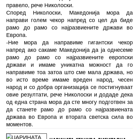
правело, рече Николоски.
Според Николоски, Македонија мора да
направи голем чекор напред со цел да биде
рамо до рамо со најразвиените држави во
Европа.
-Ние мора да направиме гигантски чекор
напред ако сакаме Македонија да ја однесеме
рамо до рамо со најразвиените европски
држави и имаме уникатна можност да го
направиме тоа затоа што сме мала држава, но
во исто време имаме вреден народ, чесен
народ и со добра организација се постигнуваат
овие резултати, рече Николоски и додаде дека
од една страна мора да сте многу подготвен за
да станете рамо до рамо со најразвиената
држава во Европа и втората светска сила во
моментов.