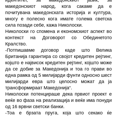
македонскиот народ, кога сакаме да е
почитувана македонската историја и култура,
многу е полесно кога имате голема светска
сила позади себе, кажа Николоски.
Николоски го спомена и економскиот аспект во
контекст на Договорот со Обединетото
Кралство.
-Потпишавме договор каде што Велика
Британија гарантира со својот кредитен рејтинг,
којшто е највисок кредитен рејтинг, којшто може
да се добие за Македонија и тоа го прави во
една рамка од 5 милијарди фунти односно шест
милијарди евра што целосно можат да ја
трансформираат Македонија“.
Николоски потенцираше дека првиот проект е
веќе во фаза на реализација и веќе има понуди
од 16 врвни светски банки.
-Тоа е брзата пруга, која што секако ќе