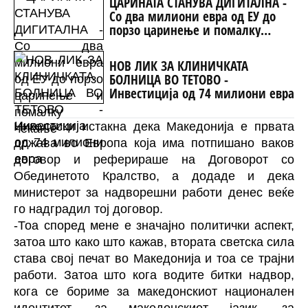
ЦАРИНАТА СТАНУВА ДИГИТАЛНА -
Со два милиони евра од ЕУ до
порзо царинење и помалку
чекање
НОВ ЛИК ЗА КЛИНИЧКАТА
БОЛНИЦА ВО ТЕТОВО -
Инвестиција од 74 милиони евра
Николоски истакна дека Македонија е првата
држава во Европа која има потпишано ваков
договор и реферираше на Договорот со
Обединетото Кралство, а додаде и дека
министерот за надворешни работи денес веќе
го надградил тој договор.
-Тоа според мене е значајно политички аспект,
затоа што како што кажав, втората светска сила
става свој печат во Македонија и тоа се трајни
работи. Затоа што кога водите битки надвор,
кога се бориме за македонскиот национален
идентитет, за македонскиот јазик, за