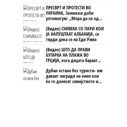
ПРЕСВРТ И ПРОТЕСТИ ВО
УКРАИНА, Зеленски доби
ултиматум: „Мора да си оди,
крајниот рок е петок!“
(Видео) СНИМКА СО ПАРИ КОИ
ЈА НАПУШТААТ АЛБАНИЈА, се
тврди дека се на Еди Рама
(Видео) ШТО ДА ПРАВИ
БУГАРКА НА ПЛАЖА ВО
ГРЦИЈА, кога децата бараат
домашно месо
Дубаи остана без туристи- им
даваат награди на оние кои
ќе го донесат семејството или
пријателите