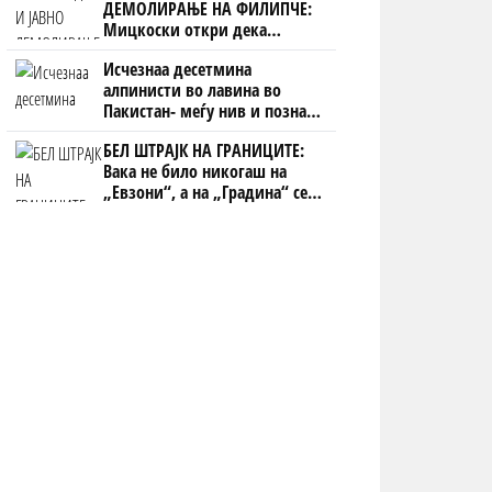
ДЕМОЛИРАЊЕ НА ФИЛИПЧЕ:
Мицкоски откри дека
човекот појма нема од
Исчезнаа десетмина
ништо, освен за кеш
алпинисти во лавина во
Пакистан- меѓу нив и познат
Непалец
БЕЛ ШТРАЈК НА ГРАНИЦИТЕ:
Вака не било никогаш на
„Евзони“, а на „Градина“ се
чека и пет часа