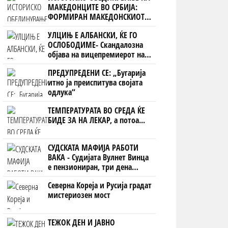
МАКЕДОНЦИТЕ ВО СРБИЈА:
ФОРМИРАН МАКЕДОНСКИОТ
НАЦИОНАЛЕН СОЈУЗ
УЛЦИЊ Е АЛБАНСКИ, ЌЕ ГО
ОСЛОБОДИМЕ- Скандалозна
објава на вицепремиерот на
Црна Гора
ПРЕДУПРЕДЕНИ СЕ: „Бугарија
итно ја преиспитува својата
одлука“
ТЕМПЕРАТУРАТА ВО СРЕДА ЌЕ
БИДЕ ЗА НА ЛЕКАР, а потоа...
СУДСКАТА МАФИЈА РАБОТИ
ВАКА - Судијата Вулнет Винца
е пензиониран, три дена
откако му го врати пасошот
Северна Кореја и Русија градат
на бизнисменот Марковски
мистериозен мост
ТЕЖОК ДЕН И ЈАВНО