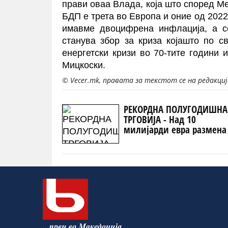
прави оваа Влада, која што според М
БДП е трета во Европа и оние од 2022
имавме двоцифрена инфлација, а се
станува збор за криза којашто по 
енергетски кризи во 70-тите години 
Мицкоски.
© Vecer.mk, правата за текстот се на редакци
РЕКОРДНА ПОЛУГОДИШНА
ТРГОВИЈА - Над 10
милијарди евра размена
светот, извозот расте поб
од увозот