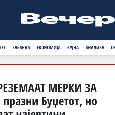
IFE
ЗАБАВНА
ЕКОНОМИЈА
КУЈНА
АНАЛИЗА
С
ПРЕЗЕМААТ МЕРКИ ЗА
о празни Буџетот, но
аат најевтини