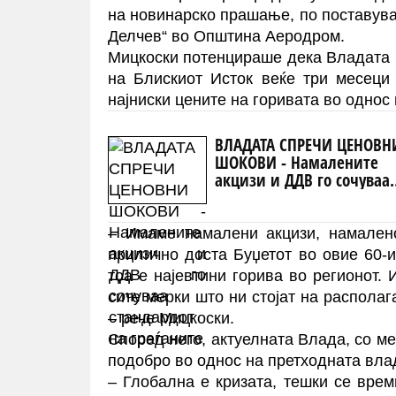
на новинарско прашање, по поставув
Делчев“ во Општина Аеродром.
Мицкоски потенцираше дека Владата 
на Блискиот Исток веќе три месеци
најниски цените на горивата во однос 
ВЛАДАТА СПРЕЧИ ЦЕНОВН
ШОКОВИ - Намалените
акцизи и ДДВ го сочуваа
стандардот на граѓаните
– Имаме намалени акцизи, намалено
прилично доста Буџетот во овие 60-и
тоа е најевтини горива во регионот.
сите мерки што ни стојат на распола
– рече Мицкоски.
Според него, актуелната Влада, со ме
подобро во однос на претходната вла
– Глобална е кризата, тешки се врем