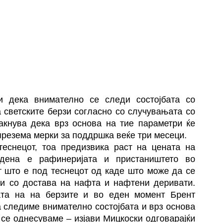
и дека внимателно се следи состојбата со
 светските берзи согласно со случувањата со
акнува дека врз основа на тие параметри ќе
презема мерки за поддршка веќе три месеци.
теснецот, тоа предизвика раст на цената на
одена е рафинеријата и пристаништето во
т што е под теснецот од каде што може да се
жи со достава на нафта и нафтени деривати.
ата на на берзите и во еден момент Брент
а следиме внимателно состојбата и врз основа
се однесуваме – изјави Мицкоски одговарајќи