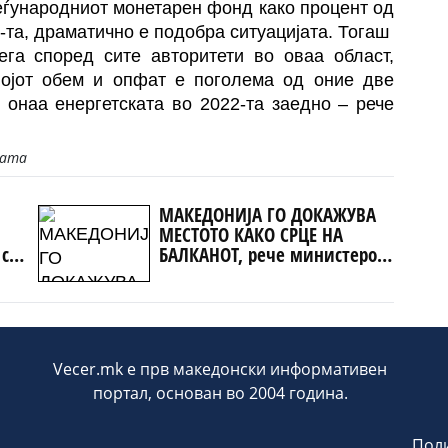
еѓународниот монетарен фонд како процент од
-та, драматично е подобра ситуацијата. Тогаш
га според сите авторитети во оваа област,
својот обем и опфат е поголема од оние две
и онаа енергетската во 2022-та заедно – рече
јата
МАКЕДОНИЈА ГО ДОКАЖУВА
МЕСТОТО КАКО СРЦЕ НА
 со
БАЛКАНОТ, рече министерот
рзо
Николоски
Vecer.mk е прв македонски информативен
портал, основан во 2004 година.
Поли