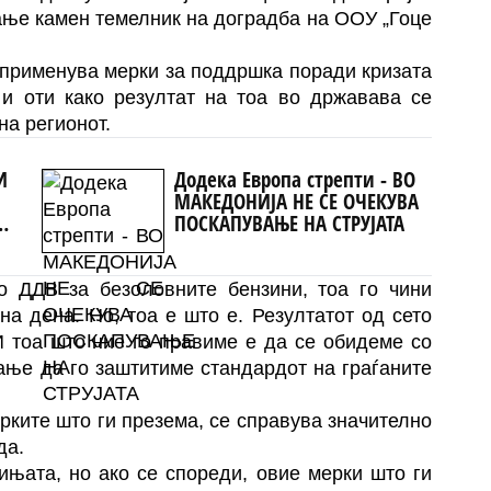
ање камен темелник на доградба на ООУ „Гоце
применува мерки за поддршка поради кризата
 и оти како резултат на тоа во државава се
на регионот.
И
Додека Европа стрепти - ВО
МАКЕДОНИЈА НЕ СЕ ОЧЕКУВА
ПОСКАПУВАЊЕ НА СТРУЈАТА
 ДДВ за безоловните бензини, тоа го чини
на дена. Но, тоа е што е. Резултатот од сето
 И тоа што ние го правиме е да се обидеме со
гање да го заштитиме стандардот на граѓаните
рките што ги презема, се справува значително
да.
ињата, но ако се спореди, овие мерки што ги