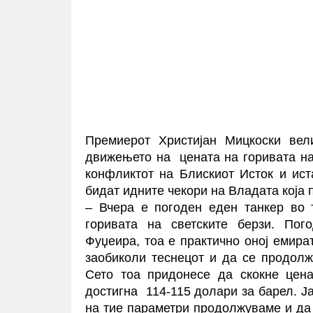
Премиерот Христијан Мицкоски вел
движењето на цената на горивата на
конфликтот на Блискиот Исток и ист
бидат идните чекори на Владата која 
– Вчера е погоден еден танкер во 
горивата на светските берзи. Пог
Фуџеира, тоа е практично оној емира
заобиколи теснецот и да се продол
Сето тоа придонесе да скокне цен
достигна 114-115 долари за барел. Ј
на тие параметри продолжуваме и да 