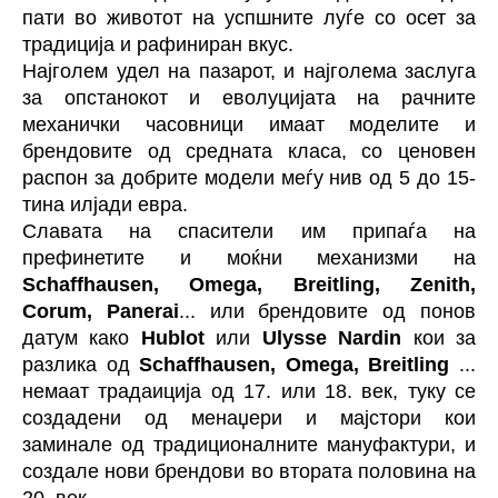
пати во животот на успшните луѓе со осет за
традиција и рафиниран вкус.
Најголем удел на пазарот, и најголема заслуга
за опстанокот и еволуцијата на рачните
механички часовници имаат моделите и
брендовите од средната класа, со ценовен
распон за добрите модели меѓу нив од 5 до 15-
тина илјади евра.
Славата на спасители им припаѓа на
префинетите и моќни механизми на
Schaffhausen, Omega, Breitling, Zenith,
Corum, Panerai
... или брендовите од понов
датум како
Hublot
или
Ulysse Nardin
кои за
разлика од
Schaffhausen, Omega, Breitling
...
немаат традаиција од 17. или 18. век, туку се
создадени од менаџери и мајстори кои
заминале од традиционалните мануфактури, и
создале нови брендови во втората половина на