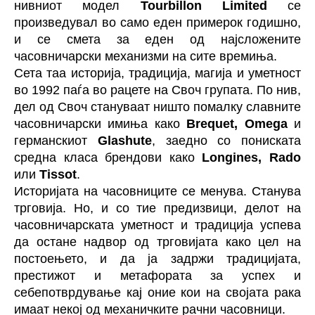
нивниот модел
Tourbillon Limited
се
произведувал во само еден примерок годишно,
и се смета за еден од најсложените
часовничарски механизми на сите времиња.
Сета таа историја, традиција, магија и уметност
во 1992 паѓа во рацете на Своч групата. По нив,
дел од Своч стануваат ништо помалку славните
часовничарски имиња како
Brequet, Omega
и
германскиот
Glashute
, заедно со пониската
средна класа брендови како
Longines, Rado
или
Tissot
.
Историјата на часовниците се менува. Станува
трговија. Но, и со тие предизвици, делот на
часовничарската уметност и традиција успева
да остане надвор од трговијата како цел на
постоењето, и да ја задржи традицијата,
престижот и метафората за успех и
себепотврдување кај оние кои на својата рака
имаат некој од механичките рачни часовници.