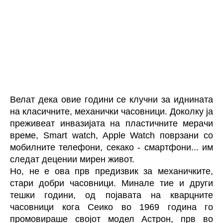
Велат дека овие години се клучни за иднината
на класичните, механички часовници. Доколку ја
преживеат инвазијата на пластичните мерачи
време, Smart watch, Apple Watch поврзани со
мобилните телефони, секако - смартфони... им
следат децении мирен живот.
Но, не е ова прв предизвик за механичките,
стари добри часовници. Минале тие и други
тешки години, од појавата на кварцните
часовници кога Сеико во 1969 година го
промовираше својот модел Астрон, прв во