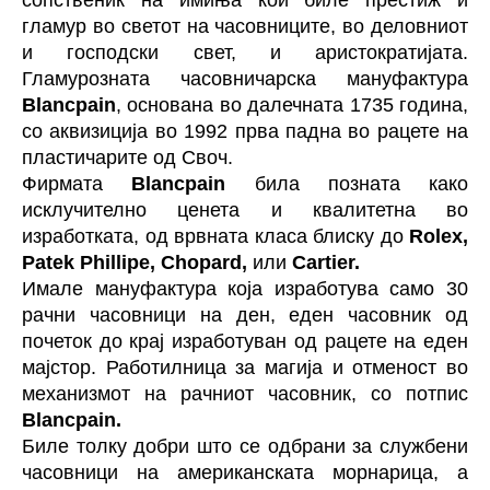
сопственик на имиња кои биле престиж и
гламур во светот на часовниците, во деловниот
и господски свет, и аристократијата.
Гламурозната часовничарска мануфактура
Blancpain
, основана во далечната 1735 година,
со аквизиција во 1992 прва падна во рацете на
пластичарите од Своч.
Фирмата
Blancpain
била позната како
исклучително ценета и квалитетна во
изработката, од врвната класа блиску до
Rolex,
Patek Phillipe, Chopard,
или
Cartier.
Имале мануфактура која изработува само 30
рачни часовници на ден, еден часовник од
почеток до крај изработуван од рацете на еден
мајстор. Работилница за магија и отменост во
механизмот на рачниот часовник, со потпис
Blancpain.
Биле толку добри што се одбрани за службени
часовници на американската морнарица, а