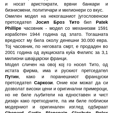
и носат аристократи, врвни банкари и
бизнисмени, политичари и милионери со вкус.
Омилен модел на некогашниот југословенски
претседател
Јосип Броз Тито
бил
Patek
Phillipe
часовник - модел со механизам 1591
изработен 1944 година од злато. Тогашната
вредност му била околу денешни 30.000 евра.
Тој часовник, по неговата смрт, е продаден во
2001 година од аукциската куќа Филипс за 3,1
милиони швајцарски франци.
Модел сличен на овој кој го носел Тито, од
истата фирма, има и рускиот претседател
Путин
, како и поранешниот француски
претседател
Саркози
. Оние кои можат да си
дозволат високи цени и оригинални примероци,
но не биле љубители на едноставен и чист
дизајн како претходните, па им биле поблиски
модерниот и оригинален изглед одбираат