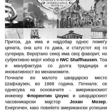
Притоа, да има и најдобар однос помеѓу
цената, она што го дава, и статустот кој го
сугерира. Веројтано секој има свој фаворит, но
субјективно мојот избор е
IWC Shaffhausen
. Тоа
е мануфактура со долга традиција и
иновативност во механизмите.
Почнале во малото швајцарско место
Шафхаузен, во 1868 година. Почнале, се
однесува на основачите - американскиот
инженер
Флорентин Џоунс
и швајцарскиот
часовникарски мајстор
Јохан Мозер
.
Енергичен, како повеќето американски успешни