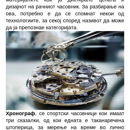
дизајнот на рачниот часовник. За разбирање на
ова, потребно е да се спомнат некои од
технологиите, за секој според називот да може
да ја препознае категоријата.
Хронограф
, се спортски часовници кои имаат
три сказалки, од кои едната е таканаречена
штоперица, за мерење на време во лично