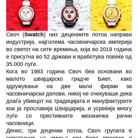
Своч (
Swatch
) низ децениите потоа направи
индустрија, најголема часовничарска империја
во светот на сите времиња, која во 2019 година
е присутна во 52 држави и вработува повеќе од
35.000 луѓе.
Кога во 1983 година Своч беа основани во
малото швајцарско градче Биел, како
здружување на две мали фирми за
часовничарски делови, никој не очекуваше дека
доаѓа убиецот на традицијата и мануфактурите
кои ја прославија Швајцарија, и усреќија многу
луѓе со престижните механички рачни
часовници.
Денес, три децении потоа, Своч групата е