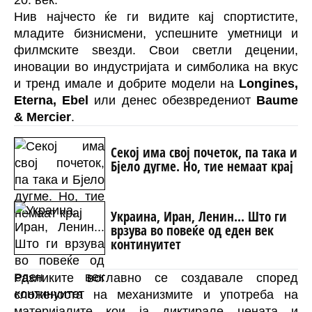
20. век.
Нив најчесто ќе ги видите кај спортистите,
младите бизнисмени, успешните уметници и
филмските ѕвезди. Свои светли децении,
иновации во индустријата и симболика на вкус
и тренд имале и добрите модели на
Longines,
Eterna, Ebel
или денес обезвредениот
Baume
& Mercier
.
Секој има свој почеток, па така и
Бјело дугме. Но, тие немаат крај
Украина, Иран, Ленин... Што ги
врзува во повеќе од еден век
континуитет
Разликите воглавно се создавале според
сложеноста на механизмите и употреба на
материјалите кои ја диктирале цената и