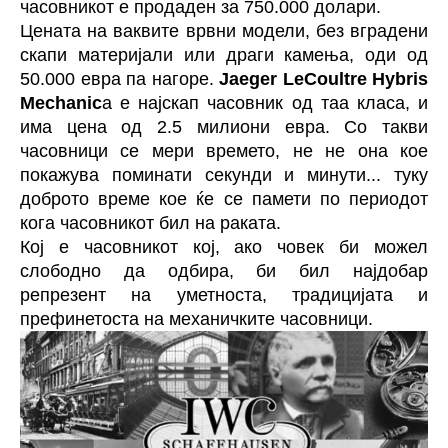
часовникот е продаден за 750.000 долари.
Цената на ваквите врвни модели, без вградени
скапи материјали или драги камења, оди од
50.000 евра па нагоре.
Jaeger LeCoultre Hybris
Mechanic
a е најскап часовник од таа класа, и
има цена од 2.5 милиони евра. Со такви
часовници се мери времето, не не она кое
покажува поминати секунди и минути... туку
доброто време кое ќе се памети по периодот
кога часовникот бил на раката.
Кој е часовникот кој, ако човек би можел
слободно да одбира, би бил најдобар
репрезент на уметноста, традицијата и
префинетоста на механичките часовници.