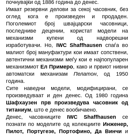
почнувајќи од 1886 година до денес.
Имаат резервни делови за секој часовник, без
оглед кога е произведен и продаден.
Поголемиот број швајцарски часовници,
последниве децении, користат модели на
механизми купени од надворешни
изработувачи. Но,
IWC Shaffhausen
спаѓа во
малиот број мануфактури кои имаат сопствени,
автентични механизми меѓу кои е најпопуларен
механизмиот
Ел Примеро
, како и првиот нивни
автоматски механизам
Пелатон
, од 1950
година.
Сите наведни модели, модифицирани, се
произведуваат и ден денес. Од 1980 година
Шафхаузен прв произведува часовник од
титаниум
, што е денес вообичаено.
Денес, часовниците
IWC Shaffhausen
се
познати по моделите од колекциите
Инженер,
Пилот, Португезе, Портофино, Да Винчи
и