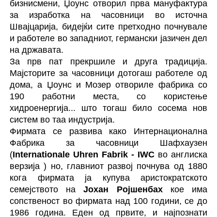
бизнисмени, Џоунс отворил прва мануфактура
за изработка на часовници во источна
Швајцарија, бидејќи сите претходно почнувале
и работеле во западниот, германски јазичен дел
на државата.
За прв пат прекршиле и друга традиција.
Мајсторите за часовници дотогаш работеле од
дома, а Џоунс и Мозер отвориле фабрика со
190 работни места, со користење
хидроенергија... што тогаш било сосема нов
систем во таа индустрија.
Фирмата се развива како Интернационална
Фабрика за часовници Шафхаузен
(
Internationale Uhren Fabrik - IWC
во англиска
верзија ) но, главниот развој почнува од 1880
кога фирмата ја купува аристократското
семејството на
Јохан Ројшенбах
кое има
сопственост во фирмата над 100 години, се до
1986 година. Еден од првите, и најпознати