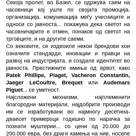
Секоја пролет, во Базел, се одржува саем на
часовници кој уште по својата промоција,
организација, комуникација меѓу учесниците и
односи со јавноста... покажува дека светот на
часовничарите е отмен, понаков од светот на
трговците, и на другите саеми.
Со вековите, се издвоиле некои брендови кои
означиле стандарди, иновации и правци на
развој на индустријата, и создале идентитет во
јавноста. Престижните имиња од врвот, како
Patek Phillipe, Piaget,
Vacheron Constantin,
Jaeger LeCoultre, Brequet
или
Audemars
Piguet
... се уметност.
Најсложени мехнизми, најплеменити
благородни материјали, најдобрите производи
им се изработувани во најмногу десетина-
дваесет примероци годишно по нарачка за
познати муштерии... со цени од 20.000 до
200.000 евра, без драги камења на нив, носеле