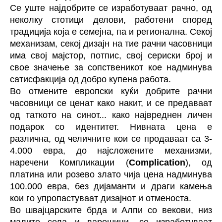
Се уште најдобрите се изработуваат рачно, од
неколку стотици делови, работени според
традиција која е семејна, па и регионална. Секој
механизам, секој дизајн на тие рачни часовници
има свој мајстор, потпис, свој сериски број и
свое значење за сопственикот кое надминува
сатисфакција од добро купена работа.
Во отмените европски куќи добрите рачни
часовници се ценат како накит, и се предаваат
од таткото на синот... како највреднен личен
подарок со идентитет. Нивната цена е
различна, од челичните кои се продаваат са 3-
4.000 евра, до најсложените механизми,
наречени Компликации (
Complication
), од
платина или розево злато чија цена надминува
100.000 евра, без дијаманти и драги камења
кои го упропастуваат дизајнот и отменоста.
Во швајцарските брда и Алпи со векови, низ