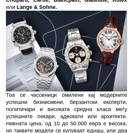
Chopard, Cartie, Blancpain, Glashute, Rolex
или
Lange & Sohne.
Тоа се часовници омилени кај модерните
успешни бизнисмени, берзантски експерти,
политичари и високата средна класа меѓу
успешните лекари, адвокати или архитекти.
Нивната цена, од 10 до 50.000 евра е висока,
но таквите модели се купуваат еднаш, или два