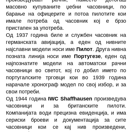
масовно купуваните џебни часовници, по
барање на офицерите и потоа пилотите кои
имале потреба од часовник кој е брзо
пристапен за употреба.
Од 1937 година биле и службен часовник на
германската авијација, а еден од нивните
најславни модели носи име
Пилот
. Друга нивна
позната линија носи име
Португезе
, еден од
најпознатите модели на автоматски рачни
часовници во светот, кој го добил името по
португалските трговци кои во 1939 година
нарачале хронограф модел по свој избор, и за
свои потреби.
Oд 1944 година
IWC Shaffhausen
произведува
часовници и за британските пилоти.
Компанијата води прецизна евиденција, и има
сериски броеви и документација за сите
часовници кои се кај нив произведени,