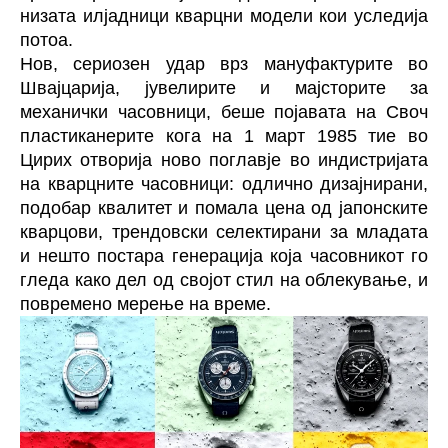
низата илјадници кварцни модели кои уследија
потоа.
Нов, сериозен удар врз мануфактурите во
Швајцарија, јувелирите и мајсторите за
механички часовници, беше појавата на Своч
пластиканерите кога на 1 март 1985 тие во
Цирих отворија ново поглавје во индистријата
на кварцните часовници: одлично дизајнирани,
подобар квалитет и помала цена од јапонските
кварцови, трендовски селектирани за младата
и нешто постара генерација која часовникот го
гледа како дел од својот стил на облекување, и
повремено мерење на време.