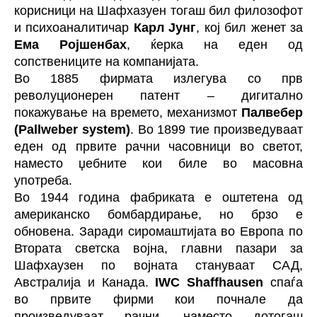
корисници на Шафхазуен тогаш бил филозофот
и психоаналитичар
Карл Јунг
, кој бил женет за
Ема Ројшенбах
, ќерка на еден од
сопствениците на компанијата.
Во 1885 фирмата излегува со прв
револуционерен патент – дигитално
покажување на времето, механизмот
Палвебер
(Pallweber system)
. Во 1899 тие произведуваат
еден од првите рачни часовници во светот,
наместо џебните кои биле во масовна
употреба.
Во 1944 година фабриката е оштетена од
американско бомбардирање, но брзо е
обновена. Заради сиромаштијата во Европа по
Втората светска војна, главни пазари за
Шафхаузен по војната стануваат САД,
Австралија и Канада.
IWC Shaffhausen
спаѓа
во првите фирми кои почнале да
произведуваат рачни, наместо дотогаш