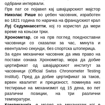
одбрани интервали.
Прв пат се појавил кај швајцарскиот мајстор
Николас Рише
во џебен часовник, изработен
во 1821 година по нарачка на францускиот крал
Луј Седумнаесетти
, кој го користел да мери
време на коњски трки.
Хронометар
, се на прв поглед поедноставни
часовници со сказалки за час, минута и
евентуално секунди, без спортска штоперица.
За еден механички часовник да има право на
постави ознака Хронометар, мора да добие
цертификат од швајцарскиот институт за
часовници (Official Swiss Chronometer Testing
Institut). Пред да добие цертификат за таков,
врвен квалитет и прецизност, поминува низ
тестирање на механизмот од 15 дена, во пет
различни позиции, на три различни
температури.
Комликација
, е модел на механизам кој е