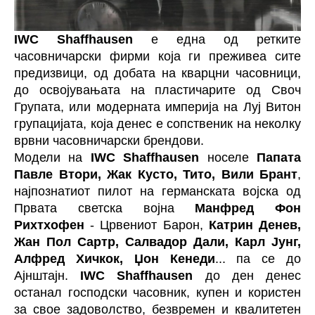
IWC Shaffhausen
е една од ретките
часовничарски фирми која ги преживеа сите
предизвици, од добата на кварцни часовници,
до освојувањата на пластичарите од Своч
Групата, или модерната империја на Луј Витон
групацијата, која денес е сопственик на неколку
врвни часовничарски брендови.
Модели на
IWC Shaffhausen
носеле
Папата
Павле Втори, Жак Кусто, Тито, Вили Брант
,
најпознатиот пилот на германската војска од
Првата светска војна
Манфред Фон
Рихтхофен
- Црвениот Барон,
Катрин Денев,
Жан Пол Сартр, Салвадор Дали, Карл Јунг,
Алфред Хичкок, Џон Кенеди
... па се до
Ајнштајн.
IWC Shaffhausen
до ден денес
останал господски часовник, купен и користен
за свое задоволство, безвремен и квалитетен