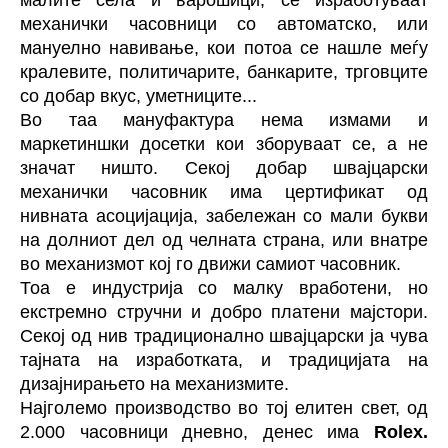
малите села и варошици, се изработуваат
механички часовници со автоматско, или
мануелно навивање, кои потоа се нашле меѓу
кралевите, политичарите, банкарите, трговците
со добар вкус, уметниците...
Во таа мануфактура нема измами и
маркетиншки досетки кои зборуваат се, а не
значат ништо. Секој добар швајцарски
механички часовник има цертификат од
нивната асоцијација, забележан со мали букви
на долниот дел од челната страна, или внатре
во механизмот кој го движи самиот часовник.
Тоа е индустрија со малку вработени, но
екстремно стручни и добро платени мајстори.
Секој од нив традиционално швајцарски ја чува
тајната на изработката, и традицијата на
дизајнирањето на механизмите.
Најголемo производство во тој елитен свет, од
2.000 часовници дневно, денес има
Rolex.