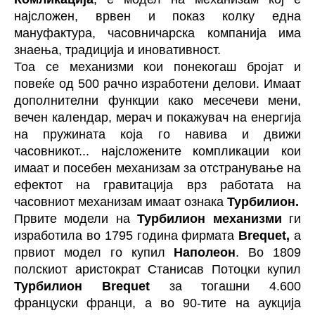
најсложен, врвен и показ колку една
мануфактура, часовничарска компанија има
знаења, традиција и иновативност.
Тоа се механизми кои понекогаш бројат и
повеќе од 500 рачно изработени делови. Имаат
дополнителни функции како месечеви мени,
вечен календар, мерач и покажувач на енергија
на пружината која го навива и движи
часовникот... најсложените компликации кои
имаат и посебен механизам за отстранување на
ефектот на гравитација врз работата на
часовниот механизам имаат ознака
Турбилион.
Првите модели на
Турбилион механизми
ги
изработила во 1795 година фирмата
Brequet,
а
првиот модел го купил
Наполеон
. Во 1809
полскиот аристократ Станисав Потоцки купил
Турбилион Brequet
за тогашни 4.600
француски франци, а во 90-тите на аукција