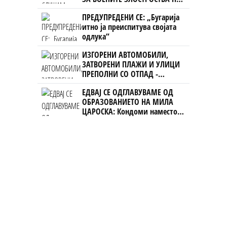
УЧК...
ПРЕДУПРЕДЕНИ СЕ: „Бугарија
итно ја преиспитува својата
одлука“
ИЗГОРЕНИ АВТОМОБИЛИ,
ЗАТВОРЕНИ ПЛАЖИ И УЛИЦИ
ПРЕПОЛНИ СО ОТПАД -
Фнидек во хаос по
ЕДВАЈ СЕ ОДГЛАВУВАМЕ ОД
мигрантскиот бран кон Сеута
ОБРАЗОВАНИЕТО НА МИЛА
ЦАРОСКА: Кондоми наместо
книги