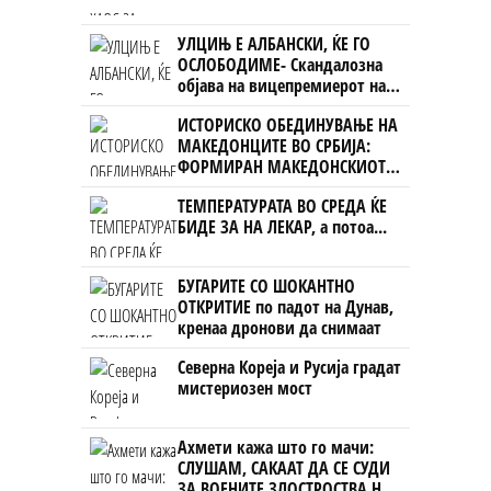
УЛЦИЊ Е АЛБАНСКИ, ЌЕ ГО
ОСЛОБОДИМЕ- Скандалозна
објава на вицепремиерот на
Црна Гора
ИСТОРИСКО ОБЕДИНУВАЊЕ НА
МАКЕДОНЦИТЕ ВО СРБИЈА:
ФОРМИРАН МАКЕДОНСКИОТ
НАЦИОНАЛЕН СОЈУЗ
ТЕМПЕРАТУРАТА ВО СРЕДА ЌЕ
БИДЕ ЗА НА ЛЕКАР, а потоа...
БУГАРИТЕ СО ШОКАНТНО
ОТКРИТИЕ по падот на Дунав,
кренаа дронови да снимаат
Северна Кореја и Русија градат
мистериозен мост
Ахмети кажа што го мачи:
СЛУШАМ, САКААТ ДА СЕ СУДИ
ЗА ВОЕНИТЕ ЗЛОСТРОСТВА НА