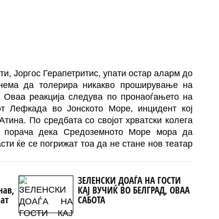
и, Јоргос Герапетритис, упати остар аларм до
 нема да толерира никакво проширување на
. Оваа реакција следува по пронаоѓањето на
т Лефкада во Јонското Море, инцидент кој
Атина. По средбата со својот хрватски колега
с порача дека Средоземното Море мора да
сти ќе се погрижат тоа да не стане нов театар
ЗЕЛЕНСКИ ДОАЃА НА ГОСТИ
нав,
КАЈ ВУЧИЌ ВО БЕЛГРАД, ОВАА
аат
САБОТА