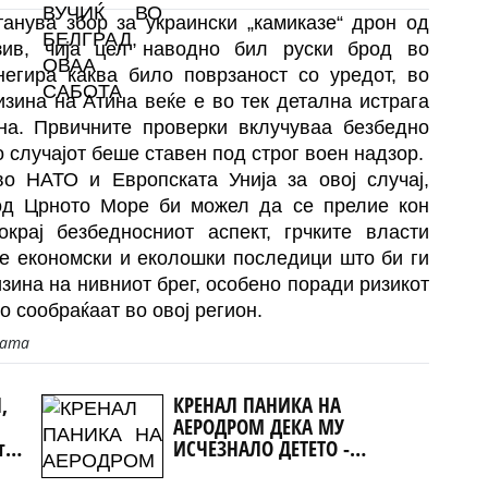
танува збор за украински „камиказе“ дрон од
зив, чија цел наводно бил руски брод во
егира каква било поврзаност со уредот, во
изина на Атина веќе е во тек детална истрага
а. Првичните проверки вклучуваа безбедно
 случајот беше ставен под строг воен надзор.
во НАТО и Европската Унија за овој случај,
 од Црното Море би можел да се прелие кон
крај безбедносниот аспект, грчките власти
е економски и еколошки последици што би ги
зина на нивниот брег, особено поради ризикот
о сообраќаат во овој регион.
јата
,
КРЕНАЛ ПАНИКА НА
АЕРОДРОМ ДЕКА МУ
т
ИСЧЕЗНАЛО ДЕТЕТО -
о
Испаднало дека го