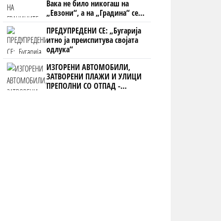
Вака не било никогаш на
„Евзони“, а на „Градина“ се
чека и пет часа
ПРЕДУПРЕДЕНИ СЕ: „Бугарија
итно ја преиспитува својата
одлука“
ИЗГОРЕНИ АВТОМОБИЛИ,
ЗАТВОРЕНИ ПЛАЖИ И УЛИЦИ
ПРЕПОЛНИ СО ОТПАД -
Фнидек во хаос по
мигрантскиот бран кон Сеута