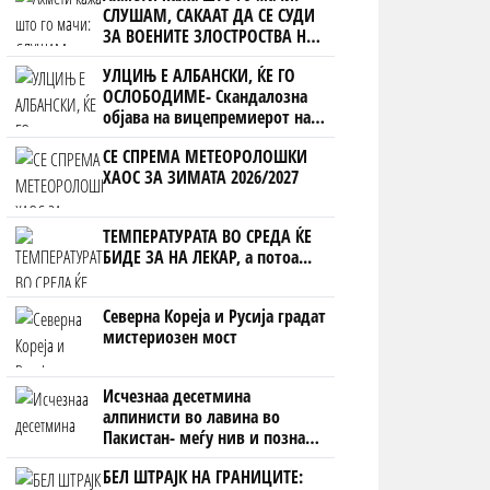
СЛУШАМ, САКААТ ДА СЕ СУДИ
ЗА ВОЕНИТЕ ЗЛОСТРОСТВА НА
УЧК...
УЛЦИЊ Е АЛБАНСКИ, ЌЕ ГО
ОСЛОБОДИМЕ- Скандалозна
објава на вицепремиерот на
Црна Гора
СЕ СПРЕМА МЕТЕОРОЛОШКИ
ХАОС ЗА ЗИМАТА 2026/2027
ТЕМПЕРАТУРАТА ВО СРЕДА ЌЕ
БИДЕ ЗА НА ЛЕКАР, а потоа...
Северна Кореја и Русија градат
мистериозен мост
Исчезнаа десетмина
алпинисти во лавина во
Пакистан- меѓу нив и познат
Непалец
БЕЛ ШТРАЈК НА ГРАНИЦИТЕ: