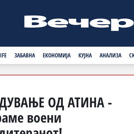
IFE
ЗАБАВНА
ЕКОНОМИЈА
КУЈНА
АНАЛИЗА
С
ДУВАЊЕ ОД АТИНА -
раме воени
дитеранот!