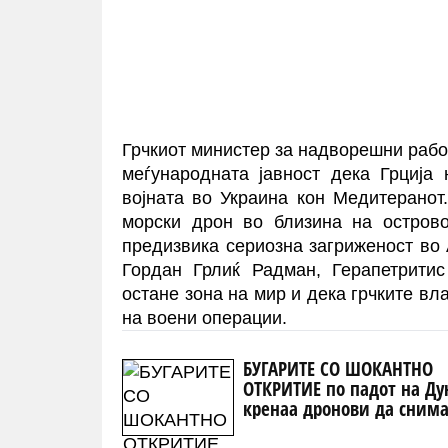
Грчкиот министер за надворешни работ
меѓународната јавност дека Грција
војната во Украина кон Медитеранот
морски дрон во близина на острово
предизвика сериозна загриженост во 
Гордан Грлиќ Радман, Герапетрити
остане зона на мир и дека грчките вла
на воени операции.
БУГАРИТЕ СО ШОКАНТНО
ОТКРИТИЕ по падот на Ду
кренаа дронови да сним