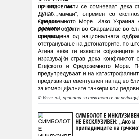
Грчките власти се сомневаат дека с
типот „мамаи“, опремен со експло
Средоземното Море. Иако Украина н
воените објекти во Скарамагас во бл
предводена од националната одбран
отстранување на детонаторите, по што
Атина веќе ги извести сојузниците 
изразувајќи страв дека конфликтот
Егејското и Средоземното Море. По
предупредуваат и на катастрофалнит
предизвикал евентуален напад во бли
за комерцијалните танкери кои редовн
© Vecer.mk, правата за текстот се на редакци
СИМБОЛОТ Е ИНКЛУЗИВЕН
НЕ ЕКСКЛУЗИВЕН: „Ако и
припадниците на грчкио
народ се препознаваат в