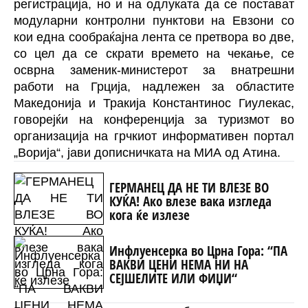
регистрација, но и на одлуката да се постават
модуларни контролни пунктови на Евзони со
кои една сообраќајна лента се претвора во две,
со цел да се скрати времето на чекање, се
осврна заменик-министерот за внатрешни
работи на Грција, надлежен за областите
Македонија и Тракија Константинос Гиулекас,
говорејќи на конференција за туризмот во
организација на грчкиот информативен портал
„Ворија“, јави дописничката на МИА од Атина.
ГЕРМАНЕЦ ДА НЕ ТИ ВЛЕЗЕ ВО
КУЌА! Ако влезе вака изгледа
кога ќе излезе
Инфлуенсерка во Црна Гора: “ПА
ВАКВИ ЦЕНИ НЕМА НИ НА
СЕЈШЕЛИТЕ ИЛИ ФИЏИ“