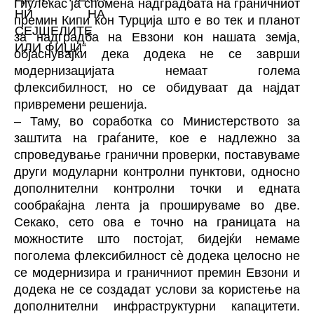
Гиулекас ја спомена надградбата на граничниот
премин Кипи кон Турција што е во тек и планот
за надградба на Евзони кон нашата земја,
објаснувајќи дека додека не се заврши
модернизацијата немаат голема
флексибилност, но се обидуваат да најдат
привремени решенија.
– Таму, во соработка со Министерството за
заштита на граѓаните, кое е надлежно за
спроведување гранични проверки, поставуваме
други модуларни контролни пунктови, односно
дополнителни контролни точки и едната
сообраќајна лента ја прошируваме во две.
Секако, сето ова е точно на границата на
можностите што постојат, бидејќи немаме
поголема флексибилност сè додека целосно не
се модернизира и граничниот премин Евзони и
додека не се создадат услови за користење на
дополнителни инфраструктурни капацитети.