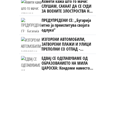
Ахмети кажа што го мачи:
СЛУШАМ, САКААТ ДА СЕ СУДИ
ЗА ВОЕНИТЕ ЗЛОСТРОСТВА НА
УЧК...
ПРЕДУПРЕДЕНИ СЕ: „Бугарија
итно ја преиспитува својата
одлука“
ИЗГОРЕНИ АВТОМОБИЛИ,
ЗАТВОРЕНИ ПЛАЖИ И УЛИЦИ
ПРЕПОЛНИ СО ОТПАД -
Фнидек во хаос по
ЕДВАЈ СЕ ОДГЛАВУВАМЕ ОД
мигрантскиот бран кон Сеута
ОБРАЗОВАНИЕТО НА МИЛА
ЦАРОСКА: Кондоми наместо
книги