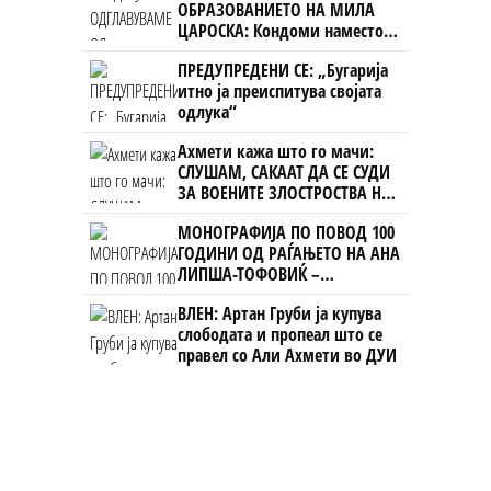
ОБРАЗОВАНИЕТО НА МИЛА
ЦАРОСКА: Кондоми наместо
книги
ПРЕДУПРЕДЕНИ СЕ: „Бугарија
итно ја преиспитува својата
одлука“
Ахмети кажа што го мачи:
СЛУШАМ, САКААТ ДА СЕ СУДИ
ЗА ВОЕНИТЕ ЗЛОСТРОСТВА НА
УЧК...
МОНОГРАФИЈА ПО ПОВОД 100
ГОДИНИ ОД РАЃАЊЕТО НА АНА
ЛИПША-ТОФОВИЌ –
уметницата која го започна
ВЛЕН: Артан Груби ја купува
„Охридско лето“
слободата и пропеал што се
правел со Али Ахмети во ДУИ