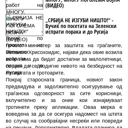
(ВИДЕО)
„СРБИЈА НЕ ИЗГУБИ НИШТО!“ -
Вучиќ по посетата на Зеленски
испрати порака и до Русија
Грчкиот министер за заштита на граѓаните,
Михалис Хрисохоидис, најави дека овие возила
веќе нема да бидат достапни за малолетници,
со цел да се подигне нивото на безбедност на
патиштата и тротоарите.
Покрај старосната граница, новиот закон
предвидува и задолжително осигурување од
граѓанска одговорност за сите корисници,
вклучително и за оние кои изнајмуваат
тротинети преку апликации. Оваа мерка е
воведена за да се осигура надомест на штета
во случај на сообраќајни несреќи или повреди
на пешаци. Дополнително, Владата планира да