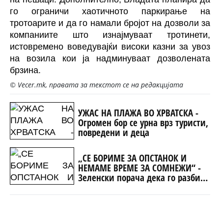
го ограничи хаотичното паркирање на
тротоарите и да го намали бројот на дозволи за
компаниите што изнајмуваат тротинети,
истовремено воведувајќи високи казни за увоз
на возила кои ја надминуваат дозволената
брзина.
© Vecer.mk, правата за текстот се на редакцијата
УЖАС НА ПЛАЖА ВО ХРВАТСКА -
Огромен бор се урна врз туристи,
повредени и деца
„СЕ БОРИМЕ ЗА ОПСТАНОК И
НЕМАМЕ ВРЕМЕ ЗА СОМНЕЖИ“ -
Зеленски порача дека го разбира
скептицизмот на Вучиќ за ЕУ