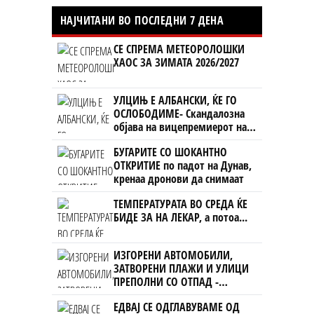
НАЈЧИТАНИ ВО ПОСЛЕДНИ 7 ДЕНА
СЕ СПРЕМА МЕТЕОРОЛОШКИ
ХАОС ЗА ЗИМАТА 2026/2027
УЛЦИЊ Е АЛБАНСКИ, ЌЕ ГО
ОСЛОБОДИМЕ- Скандалозна
објава на вицепремиерот на
Црна Гора
БУГАРИТЕ СО ШОКАНТНО
ОТКРИТИЕ по падот на Дунав,
кренаа дронови да снимаат
ТЕМПЕРАТУРАТА ВО СРЕДА ЌЕ
БИДЕ ЗА НА ЛЕКАР, а потоа...
ИЗГОРЕНИ АВТОМОБИЛИ,
ЗАТВОРЕНИ ПЛАЖИ И УЛИЦИ
ПРЕПОЛНИ СО ОТПАД -
Фнидек во хаос по
ЕДВАЈ СЕ ОДГЛАВУВАМЕ ОД
мигрантскиот бран кон Сеута