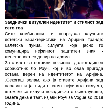
Заеднички визуелен идентитет и стилист зад
сето тоа
Сите комбинации ги поврзуваа клучните
естетски карактеристики на Аријана Гранде:
балетска пунџа, силуета која јасно го
комуницира нејзиниот заштитен знак -
женственост со допир на драма.
За стилот се погрижи нејзиниот долгогодишен
соработник Ло ​​Роуч, кој и во оваа пригода
остана верен на идентитетот на Аријана.
„Секогаш велам, ако ја ставите Аријана зад
параван и ја видите само нејзината силуета,
штом ќе се вклучи позадинското осветлување,
знаете дека е таа“, изјави Роуч за Vogue во 2019
година.