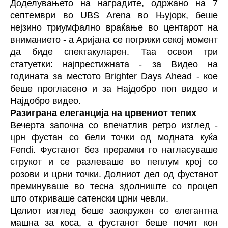
Доделувањето на наградите, одржано на 7
септември во UBS Arena во Њујорк, беше
нејзино триумфално враќање во центарот на
вниманието - а
Аријана
се погрижи секој момент
да биде спектакуларен. Таа освои три
статуетки: најпрестижната - за Видео на
годината за местото Brighter Days Ahead - кое
беше прогласено и за Најдобро поп видео и
Најдобро видео.
Разиграна елеганција на црвениот тепих
Вечерта започна со впечатлив ретро изглед -
црн фустан со бели точки од модната куќа
Fendi. Фустанот без прерамки го нагласуваше
струкот и се разлеваше во пеплум крој со
розови и црни точки. Долниот дел од фустанот
преминуваше во тесна здолниште со процеп
што откриваше сатенски црни чевли.
Целиот изглед беше заокружен со елегантна
машна за коса, а фустанот беше почит кон