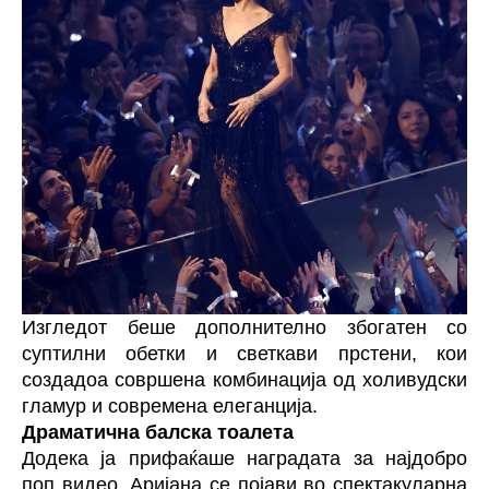
Изгледот беше дополнително збогатен со
суптилни обетки и светкави прстени, кои
создадоа совршена комбинација од холивудски
гламур и современа елеганција.
Драматична балска тоалета
Додека ја прифаќаше наградата за најдобро
поп видео, Аријана се појави во спектакуларна