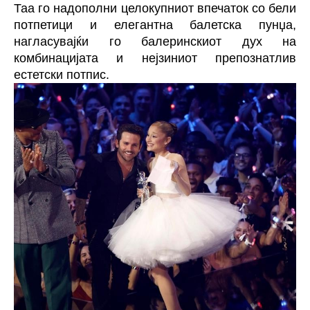
Таа го надополни целокупниот впечаток со бели
потпетици и елегантна балетска пунџа,
нагласувајќи го балеринскиот дух на
комбинацијата и нејзиниот препознатлив
естетски потпис.