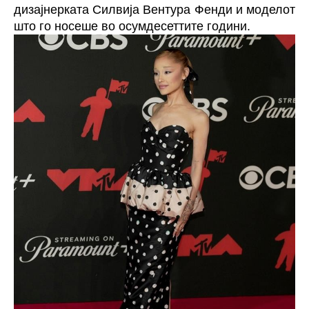
дизајнерката Силвија Вентура Фенди и моделот
што го носеше во осумдесеттите години.