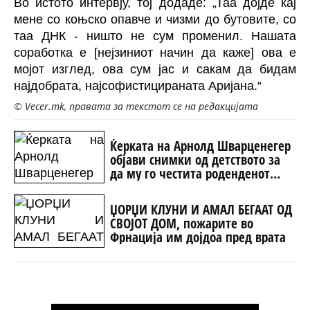
Во истото интервју, тој додаде: „Таа дојде кај
мене со коњско опавче и чизми до бутовите, со
таа ДНК - ништо не сум променил. Нашата
соработка е [нејзиниот начин да каже] ова е
мојот изглед, ова сум јас и сакам да бидам
најдобрата, најсофистицираната Аријана.“
© Vecer.mk, правата за текстот се на редакцијата
Ќерката на Арнолд Шварценегер
објави снимки од детството за
да му го честита роденденот
(ФОТО)
ЏОРЏИ КЛУНИ И АМАЛ БЕГААТ ОД
СВОЈОТ ДОМ, пожарите во
Фрнација им дојдоа пред врата