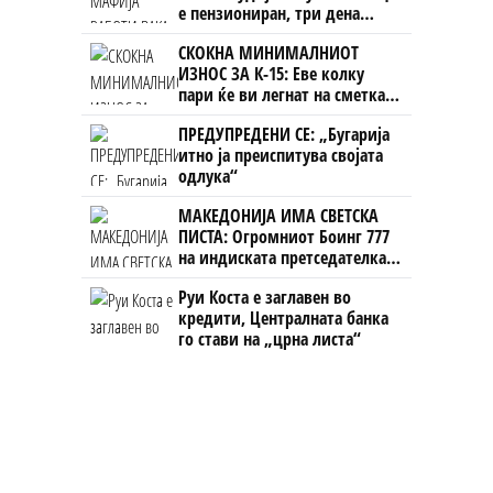
е пензиониран, три дена
откако му го врати пасошот
СКОКНА МИНИМАЛНИОТ
на бизнисменот Марковски
ИЗНОС ЗА К-15: Еве колку
пари ќе ви легнат на сметка
годинава
ПРЕДУПРЕДЕНИ СЕ: „Бугарија
итно ја преиспитува својата
одлука“
МАКЕДОНИЈА ИМА СВЕТСКА
ПИСТА: Огромниот Боинг 777
на индиската претседателка
на Меѓународниот Аеродром
Руи Коста е заглавен во
Скопје
кредити, Централната банка
го стави на „црна листа“