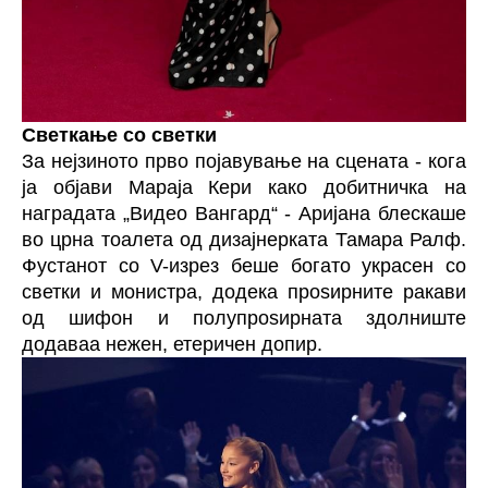
Светкање со светки
За нејзиното прво појавување на сцената - кога
ја објави Мараја Кери како добитничка на
наградата „Видео Вангард“ - Аријана блескаше
во црна тоалета од дизајнерката Тамара Ралф.
Фустанот со V-изрез беше богато украсен со
светки и монистра, додека проѕирните ракави
од шифон и полупроѕирната здолниште
додаваа нежен, етеричен допир.