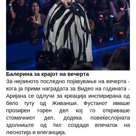
Балерина за крајот на вечерта
За нејзиното последно појавување на вечерта -
кога ја прими наградата за Видео на годината -
Аријана се одлучи за креација инспирирана од
бело туту од Живанши. Фустанот имаше
проѕирен горен дел кој го откриваше
стомачниот дел, додека повеќеслојната
здолниште од тил создаде впечаток на
леснотија и елеганција.