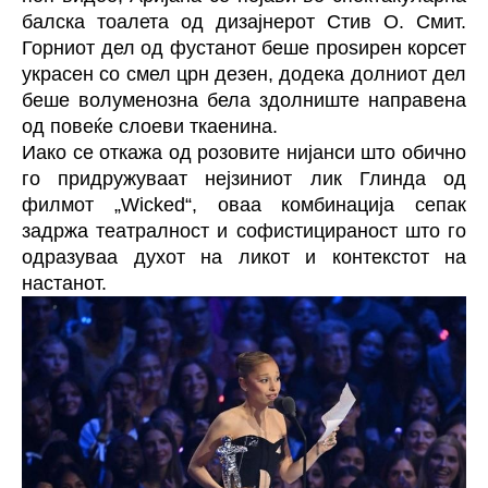
балска тоалета од дизајнерот Стив О. Смит.
Горниот дел од фустанот беше проѕирен корсет
украсен со смел црн дезен, додека долниот дел
беше волуменозна бела здолниште направена
од повеќе слоеви ткаенина.
Иако се откажа од розовите нијанси што обично
го придружуваат нејзиниот лик Глинда од
филмот „Wicked“, оваа комбинација сепак
задржа театралност и софистицираност што го
одразуваа духот на ликот и контекстот на
настанот.