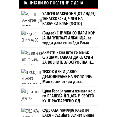
НАЈЧИТАНИ ВО ПОСЛЕДНИ 7 ДЕНА
УАПСЕН МАКЕДОНЕЦОТ АНДРЕЈ
ТАНАСКОВСКИ, ЧЛЕН НА
КАВАЧКИ КЛАН (ФОТО)
(Видео) СНИМКА СО ПАРИ КОИ
ЈА НАПУШТААТ АЛБАНИЈА, се
тврди дека се на Еди Рама
Ахмети кажа што го мачи:
СЛУШАМ, САКААТ ДА СЕ СУДИ
ЗА ВОЕНИТЕ ЗЛОСТРОСТВА НА
УЧК...
ТЕЖОК ДЕН И ЈАВНО
ДЕМОЛИРАЊЕ НА ФИЛИПЧЕ:
Мицкоски откри дека
човекот појма нема од
Црна Гора ја уапси жената која
ништо, освен за кеш
ги БРАНЕЛА ДЕЦАТА И СВОЕТО
КУЧЕ РАСПАРЧЕНО ОД
ШАРПЛАНИНЕЦ?!
СУДСКАТА МАФИЈА РАБОТИ
ВАКА - Судијата Вулнет Винца