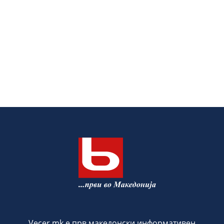
Vecer.mk е прв македонски информативен