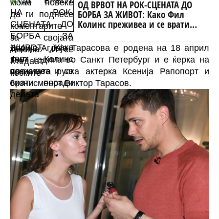
ОД ВРВОТ НА РОК-СЦЕНАТА ДО
БОРБА ЗА ЖИВОТ: Како Фил
Колинс преживеа и се врати
поради децата
Дарија Аглаја Тарасова е родена на 18 април
1994 година во Санкт Петербург и е ќерка на
познатата руска актерка Ксенија Рапопорт и
бизнисменот Виктор Тарасов.