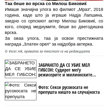
Таа беше во врска со Милош Биковиќ
Имаше значајна улога во филмот „Мраз“, 2018
година, каде што ја играше Надја Лапшина,
заедно со српскиот актер Милош Биковиќ, со
кого, според медиумите, беше во двегодишна
врска.
За оваа улога, таа ја освои престижната
награда „Златен орел“ за најдобра актерка.
© Vecer.mk, правата за текстот се на редакцијата
ЗАБРАНЕТО ДА СЕ УБИЕ МЕЛ
ГИБСОН: Судирот меѓу
режисерите и милионските
холивудски студија
Фото: Секси русокосата не
препушта ништо на случајноста