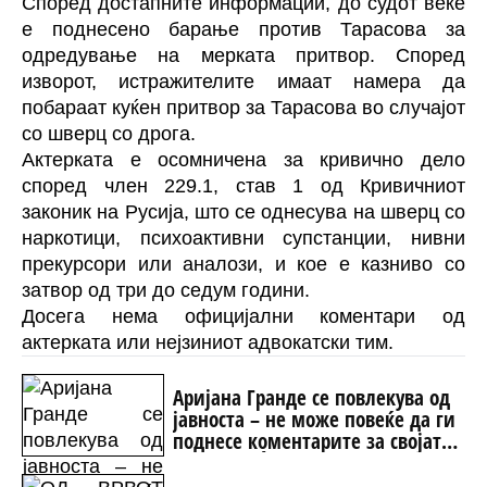
Според достапните информации, до судот веќе
е поднесено барање против Тарасова за
одредување на мерката притвор. Според
изворот, истражителите имаат намера да
побараат куќен притвор за Тарасова во случајот
со шверц со дрога.
Актерката е осомничена за кривично дело
според член 229.1, став 1 од Кривичниот
законик на Русија, што се однесува на шверц со
наркотици, психоактивни супстанции, нивни
прекурсори или аналози, и кое е казниво со
затвор од три до седум години.
Досега нема официјални коментари од
актерката или нејзиниот адвокатски тим.
Аријана Гранде се повлекува од
јавноста – не може повеќе да ги
поднесе коментарите за својата
тежина: „Ѝ се гледаат коските“