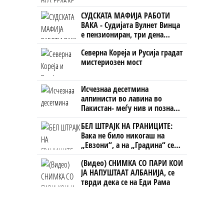
СУДСКАТА МАФИЈА РАБОТИ
ВАКА - Судијата Вулнет Винца
е пензиониран, три дена
откако му го врати пасошот
Северна Кореја и Русија градат
на бизнисменот Марковски
мистериозен мост
Исчезнаа десетмина
алпинисти во лавина во
Пакистан- меѓу нив и познат
Непалец
БЕЛ ШТРАЈК НА ГРАНИЦИТЕ:
Вака не било никогаш на
„Евзони“, а на „Градина“ се
чека и пет часа
(Видео) СНИМКА СО ПАРИ КОИ
ЈА НАПУШТААТ АЛБАНИЈА, се
тврди дека се на Еди Рама