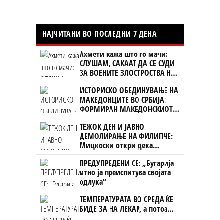
НАЈЧИТАНИ ВО ПОСЛЕДНИ 7 ДЕНА
Ахмети кажа што го мачи:
СЛУШАМ, САКААТ ДА СЕ СУДИ
ЗА ВОЕНИТЕ ЗЛОСТРОСТВА НА
УЧК...
ИСТОРИСКО ОБЕДИНУВАЊЕ НА
МАКЕДОНЦИТЕ ВО СРБИЈА:
ФОРМИРАН МАКЕДОНСКИОТ
НАЦИОНАЛЕН СОЈУЗ
ТЕЖОК ДЕН И ЈАВНО
ДЕМОЛИРАЊЕ НА ФИЛИПЧЕ:
Мицкоски откри дека
човекот појма нема од
ПРЕДУПРЕДЕНИ СЕ: „Бугарија
ништо, освен за кеш
итно ја преиспитува својата
одлука“
ТЕМПЕРАТУРАТА ВО СРЕДА ЌЕ
БИДЕ ЗА НА ЛЕКАР, а потоа...