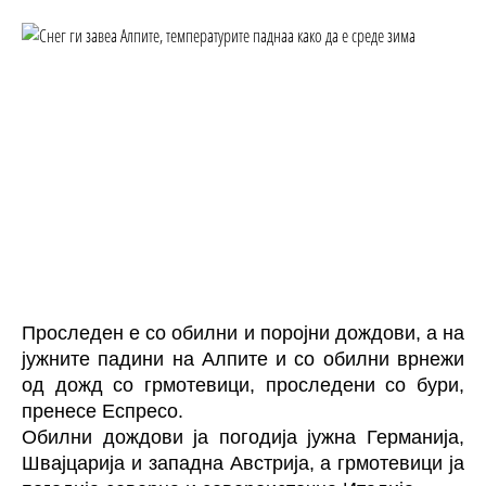
Проследен е со обилни и поројни дождови, а на
јужните падини на
Алпите
и со обилни врнежи
од дожд со грмотевици, проследени со бури,
пренесе Еспресо.
Обилни дождови ја погодија јужна Германија,
Швајцарија и западна Австрија, а грмотевици ја