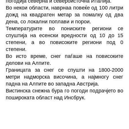
погодија северна и североисточна Италија.
Во некои области, наврнаа повеќе од 100 литри
дожд на квадратен метар за помалку од два
дена, со локални поплави и порои.
Температурите во пониските региони се
спуштија на есенски вредности од 10 до 15
степени, а во повисоките региони под 0
степени.
Во исто време,
снег
паѓаше на повисоките
делови на Алпите.
Границата за снег се спушти на 1800-2000
метри надморска височина, а најмногу снег
падна на Алпите во западна Австрија.
Вистинска снежна бура го погоди подрачјето во
пошироката област над Инсбрук.