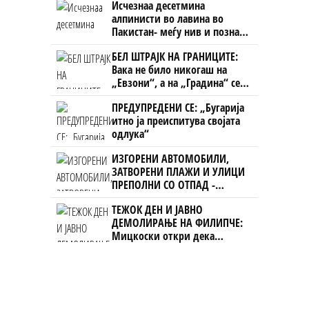
Исчезнаа десетмина
алпинисти во лавина во
Пакистан- меѓу нив и познат
Непалец
БЕЛ ШТРАЈК НА ГРАНИЦИТЕ:
Вака не било никогаш на
„Евзони“, а на „Градина“ се
чека и пет часа
ПРЕДУПРЕДЕНИ СЕ: „Бугарија
итно ја преиспитува својата
одлука“
ИЗГОРЕНИ АВТОМОБИЛИ,
ЗАТВОРЕНИ ПЛАЖИ И УЛИЦИ
ПРЕПОЛНИ СО ОТПАД -
Фнидек во хаос по
ТЕЖОК ДЕН И ЈАВНО
мигрантскиот бран кон Сеута
ДЕМОЛИРАЊЕ НА ФИЛИПЧЕ:
Мицкоски откри дека
човекот појма нема од
ништо, освен за кеш