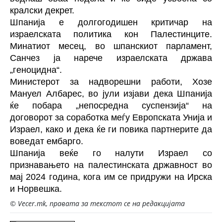
кралски декрет.
Шпанија
е долгогодишен критичар на
израелската политика кон Палестинците.
Минатиот месец, во шпанскиот парламент,
Санчез ја нарече израелската држава
„геноцидна“.
Министерот за надворешни работи, Хозе
Мануел Албарес, во јули изјави дека Шпанија
ќе побара „непосредна суспензија“ на
договорот за соработка меѓу Европската Унија и
Израел
, како и дека ќе ги повика партнерите да
воведат ембарго.
Шпанија веќе го налути Израел со
признавањето на палестинската државност во
мај 2024 година, кога им се придружи на Ирска
и Норвешка.
© Vecer.mk, правата за текстот се на редакцијата