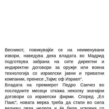
Весникот, повикувајќи се на неименувани
извори, наведува дека владата во Мадрид
подготвува забрана на сите директни и
индиректни договори за оружје или воена
технологија со израелски јавни и приватни
компании, пренесе „Тајмс оф Израел“.
Владата на премиерот Педро Санчез во
последните месеци откажа неколку значајни
договори со израелски фирми. Според „Ел
Паис“, новата мерка треба да стапи во сила
веднаш оваа недела и ќе биде усвоена со