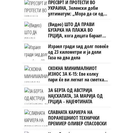
ПРЕСВРТ И ПРОТЕСТИ ВО
УКРАИНА, Зеленски доби
ултиматум: „Мора да си оди,
крајниот рок е петок!“
(Видео) ШТО ДА ПРАВИ
БУГАРКА НА ПЛАЖА ВО
ГРЦИЈА, кога децата бараат
домашно месо
Израел гради ѕид долг повеќе
од 23 километри и ја дели
Газа на два дела
СКОКНА МИНИМАЛНИОТ
ИЗНОС ЗА К-15: Еве колку
пари ќе ви легнат на сметка
годинава
ЗА БЕРТА ОД АВСТРИЈА
НАЈСКАПАТА, ЗА МАРИЈА ОД
ГРЦИЈА - НАЈЕФТИНАТА
СЛАВНАТА КАРИЕРА НА
ПОРАНЕШНИОТ ТЕХНИЧКИ
ПРЕМИЕР ОЛИВЕР СПАСОВСКИ