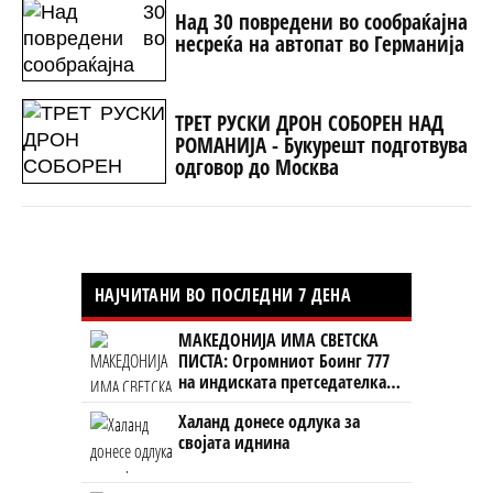
Над 30 повредени во сообраќајна
несреќа на автопат во Германија
ТРЕТ РУСКИ ДРОН СОБОРЕН НАД
РОМАНИЈА - Букурешт подготвува
одговор до Москва
НАЈЧИТАНИ ВО ПОСЛЕДНИ 7 ДЕНА
МАКЕДОНИЈА ИМА СВЕТСКА
ПИСТА: Огромниот Боинг 777
на индиската претседателка
на Меѓународниот Аеродром
Халанд донесе одлука за
Скопје
својата иднина