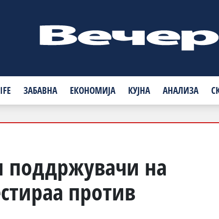
IFE
ЗАБАВНА
ЕКОНОМИЈА
КУЈНА
АНАЛИЗА
С
и поддржувачи на
естираа против