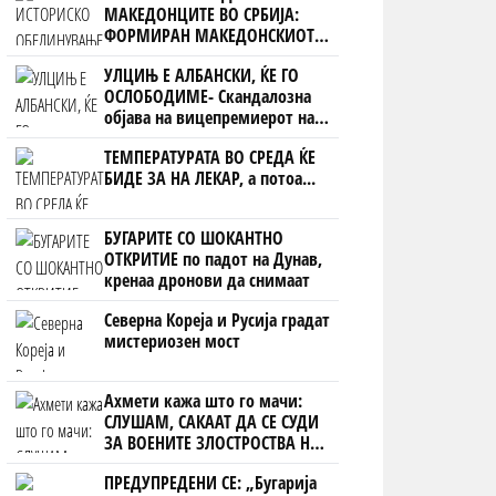
МАКЕДОНЦИТЕ ВО СРБИЈА:
ФОРМИРАН МАКЕДОНСКИОТ
НАЦИОНАЛЕН СОЈУЗ
УЛЦИЊ Е АЛБАНСКИ, ЌЕ ГО
ОСЛОБОДИМЕ- Скандалозна
објава на вицепремиерот на
Црна Гора
ТЕМПЕРАТУРАТА ВО СРЕДА ЌЕ
БИДЕ ЗА НА ЛЕКАР, а потоа...
БУГАРИТЕ СО ШОКАНТНО
ОТКРИТИЕ по падот на Дунав,
кренаа дронови да снимаат
Северна Кореја и Русија градат
мистериозен мост
Ахмети кажа што го мачи:
СЛУШАМ, САКААТ ДА СЕ СУДИ
ЗА ВОЕНИТЕ ЗЛОСТРОСТВА НА
УЧК...
ПРЕДУПРЕДЕНИ СЕ: „Бугарија