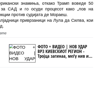
рикански знамиња, откако Трамп воведе 50
 за САД и го осуди процесот како „лов на
нкции против судијата де Мораеш.
илјадници приврзаници на Лула да Силва, кои
уд.
јата
ФОТО + ВИДЕО | НОВ УДАР
ВРЗ КИЕВСКИОТ РЕГИОН -
Тројца загинаа, меѓу нив и
дете