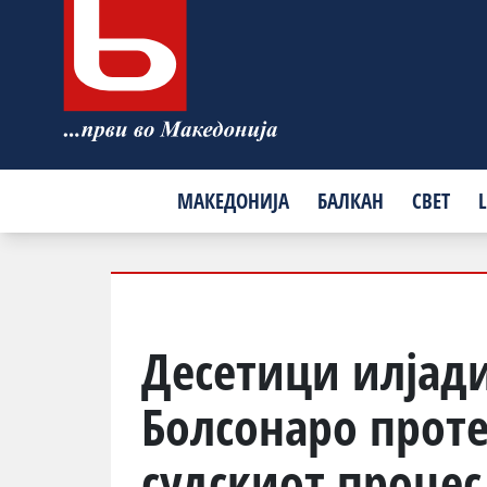
МАКЕДОНИЈА
БАЛКАН
СВЕТ
L
Десетици илјад
Болсонаро прот
судскиот процес