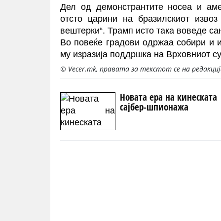
Дел од демонстрантите носеа и аме
отсто царини на бразилскиот извоз
вештерки“. Трамп исто така воведе са
Во повеќе градови одржаа собири и 
му изразија поддршка на Врховниот с
© Vecer.mk, правата за текстот се на редакци
Новата ера на кинеската
сајбер-шпионажа