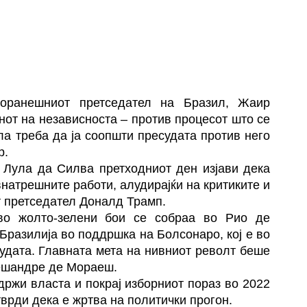
поранешниот претседател на Бразил, Жаир
нот на независноста – против процесот што се
ла треба да ја соопшти пресудата против него
р.
 Лула да Силва претходниот ден изјави дека
атрешните работи, алудирајќи на критиките и
 претседател Доналд Трамп.
во жолто-зелени бои се собраа во Рио де
Бразилија во поддршка на Болсонаро, кој е во
удата. Главната мета на нивниот револт беше
лешандре де Мораеш.
држи власта и покрај изборниот пораз во 2022
тврди дека е жртва на политички прогон.