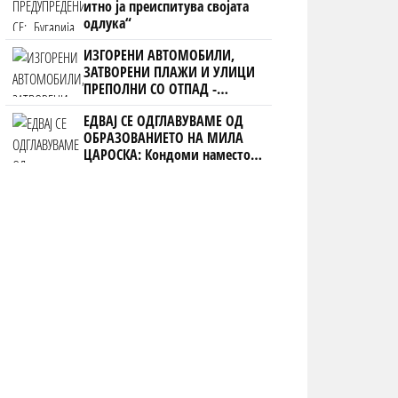
итно ја преиспитува својата
одлука“
ИЗГОРЕНИ АВТОМОБИЛИ,
ЗАТВОРЕНИ ПЛАЖИ И УЛИЦИ
ПРЕПОЛНИ СО ОТПАД -
Фнидек во хаос по
ЕДВАЈ СЕ ОДГЛАВУВАМЕ ОД
мигрантскиот бран кон Сеута
ОБРАЗОВАНИЕТО НА МИЛА
ЦАРОСКА: Кондоми наместо
книги