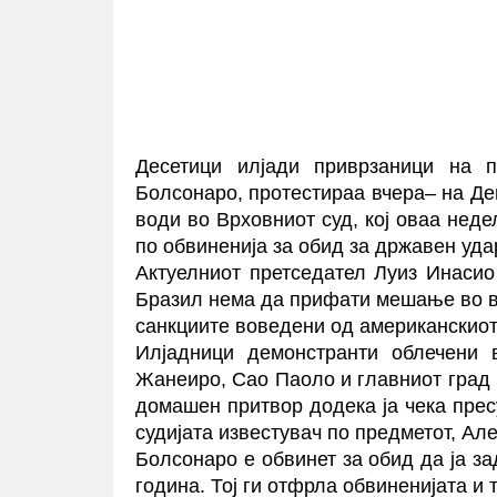
Десетици илјади приврзаници на 
Болсонаро, протестираа вчера– на Де
води во Врховниот суд, кој оваа неде
по обвиненија за обид за државен уда
Актуелниот претседател Луиз Инасио
Бразил нема да прифати мешање во вн
санкциите воведени од американскиот
Илјадници демонстранти облечени 
Жанеиро, Сао Паоло и главниот град 
домашен притвор додека ја чека прес
судијата известувач по предметот, А
Болсонаро е обвинет за обид да ја за
година. Тој ги отфрла обвиненијата и 