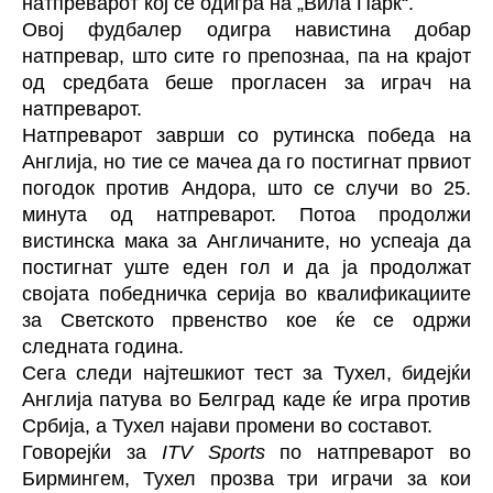
натпреварот кој се одигра на „Вила Парк“.
Овој фудбалер одигра навистина добар
натпревар, што сите го препознаа, па на крајот
од средбата беше прогласен за играч на
натпреварот.
Натпреварот заврши со рутинска победа на
Англија, но тие се мачеа да го постигнат првиот
погодок против Андора, што се случи во 25.
минута од натпреварот. Потоа продолжи
вистинска мака за Англичаните, но успеаја да
постигнат уште еден гол и да ја продолжат
својата победничка серија во квалификациите
за Светското првенство кое ќе се одржи
следната година.
Сега следи најтешкиот тест за Тухел, бидејќи
Англија патува во Белград каде ќе игра против
Србија, а Тухел најави промени во составот.
Говорејќи за
ITV Sports
по натпреварот во
Бирмингем, Тухел прозва три играчи за кои