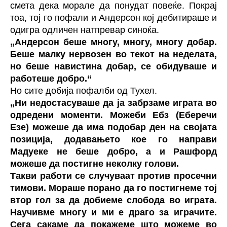
смета дека морале да понудат повеќе. Покрај
тоа, тој го пофали и Андерсон кој дебитираше и
одигра одличен натпревар синоќа.
„Андерсон беше многу, многу, многу добар.
Беше малку нервозен во текот на неделата,
но беше навистина добар, се обидуваше и
работеше добро.“
Но сите добија пофалби од Тухел.
„Ни недостасуваше да ја забрзаме играта во
одредени моменти. Можеби Ебз (Еберечи
Езе) можеше да има подобар ден на својата
позиција, додавањето кое го направи
Мадуеке не беше добро, а и Рашфорд
можеше да постигне неколку голови.
Такви работи се случуваат против просечни
тимови. Мораше порано да го постигнеме тој
втор гол за да добиеме слобода во играта.
Научивме многу и ми е драго за играчите.
Сега сакаме да покажеме што можеме во