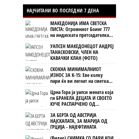
НАЈЧИТАНИ ВО ПОСЛЕДНИ 7 ДЕНА
МАКЕДОНИЈА ИМА СВЕТСКА
ПИСТА: Огромниот Боинг 777
на индиската претседателка
на Меѓународниот Аеродром
УАПСЕН МАКЕДОНЕЦОТ АНДРЕЈ
Скопје
ТАНАСКОВСКИ, ЧЛЕН НА
КАВАЧКИ КЛАН (ФОТО)
СКОКНА МИНИМАЛНИОТ
ИЗНОС ЗА К-15: Еве колку
пари ќе ви легнат на сметка
годинава
Црна Гора ја уапси жената која
ги БРАНЕЛА ДЕЦАТА И СВОЕТО
КУЧЕ РАСПАРЧЕНО ОД
ШАРПЛАНИНЕЦ?!
ЗА БЕРТА ОД АВСТРИЈА
НАЈСКАПАТА, ЗА МАРИЈА ОД
ГРЦИЈА - НАЈЕФТИНАТА
(Видео) СНИМКА СО ПАРИ КОИ