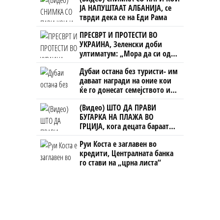
ЈА НАПУШТААТ АЛБАНИЈА, се
тврди дека се на Еди Рама
ПРЕСВРТ И ПРОТЕСТИ ВО
УКРАИНА, Зеленски доби
ултиматум: „Мора да си оди,
крајниот рок е петок!“
Дубаи остана без туристи- им
даваат награди на оние кои
ќе го донесат семејството или
пријателите
(Видео) ШТО ДА ПРАВИ
БУГАРКА НА ПЛАЖА ВО
ГРЦИЈА, кога децата бараат
домашно месо
Руи Коста е заглавен во
кредити, Централната банка
го стави на „црна листа“