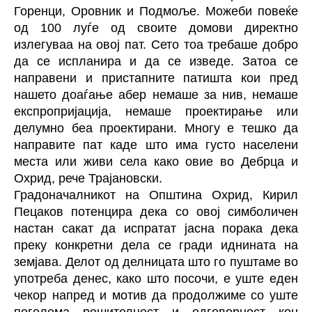
Горенци, Оровник и Подмоље. Можеби повеќе
од 100 луѓе од своите домови директно
излегуваа на овој пат. Сето тоа требаше добро
да се испланира и да се изведе. Затоа се
направени и пристапните патишта кои пред
нашето доаѓање абер немаше за нив, немаше
експропријација, немаше проектирање или
делумно беа проектирани. Многу е тешко да
направите пат каде што има густо населени
места или живи села како овие во Дебрца и
Охрид, рече Трајановски.
Градоначалникот на Општина Охрид, Кирил
Пецаков потенцира дека со овој симболичен
настан сакат да испратат јасна порака дека
преку конкретни дела се гради иднината на
земјава. ‎Делот од делницата што го пуштаме во
употреба денес, како што посочи, е уште еден
чекор напред и мотив да продолжиме со уште
поголема решителност и одговорност кон