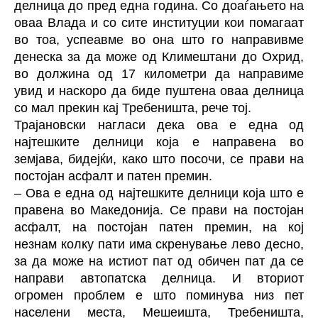
делница до пред една година. Со доаѓањето на
оваа Влада и со сите институции кои помагаат
во тоа, успеавме во она што го направивме
денеска за да може од Климештани до Охрид,
во должина од 17 километри да направиме
увид и наскоро да биде пуштена оваа делница
со мал прекин кај Требеништа, рече тој.
Трајановски нагласи дека ова е една од
најтешките делници која е направена во
земјава, бидејќи, како што посочи, се прави на
постојан асфалт и патен премин.
– Ова е една од најтешките делници која што е
правена во Македонија. Се прави на постојан
асфалт, на постојан патен премин, на кој
незнам колку пати има скренување лево десно,
за да може на истиот пат од обичен пат да се
направи автопатска делница. И вториот
огромен проблем е што поминува низ пет
населени места, Мешеишта, Требеништа,