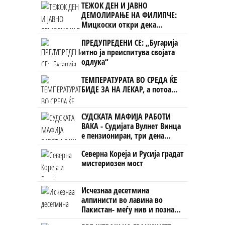
ТЕЖОК ДЕН И ЈАВНО
ДЕМОЛИРАЊЕ НА ФИЛИПЧЕ:
Мицкоски откри дека
човекот појма нема од
ПРЕДУПРЕДЕНИ СЕ: „Бугарија
ништо, освен за кеш
итно ја преиспитува својата
одлука“
ТЕМПЕРАТУРАТА ВО СРЕДА ЌЕ
БИДЕ ЗА НА ЛЕКАР, а потоа...
СУДСКАТА МАФИЈА РАБОТИ
ВАКА - Судијата Вулнет Винца
е пензиониран, три дена
откако му го врати пасошот
Северна Кореја и Русија градат
на бизнисменот Марковски
мистериозен мост
Исчезнаа десетмина
алпинисти во лавина во
Пакистан- меѓу нив и познат
Непалец