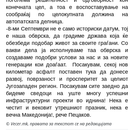
конечната цел, а тоа е воспоставување на
сообраќај по целокупната должина на
автопатската делница.
-8-ми Септември не е само историски датум, тој
е наша обврска, да градиме држава која ќе
обезбеди подобар живот за своите граѓани. Со
вакви дела ја исполнуваме таа обврска и
создаваме подобри услови за нас и за новите
генерации кои доаѓаат. Посакувам, секој нов
километар асфалт поставен тука да донесе
развој, поврзаност и просперитет за целиот
Југозападен регион. Посакувам сите заедно да
бидеме сведоци на уште многу успешни
инфраструктурни проекти во иднина! Нека е
честит и вековит утрешниот празник, нека е
вечна Македонија!, рече Пецаков.
© Vecer.mk, правата за текстот се на редакцијата