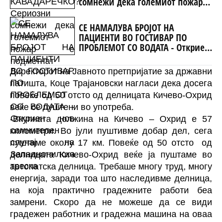
сомнежи дека големиот пожар е
подметнат
СЕ НАМАЛУВА БРОЈОТ НА
ПАЦИЕНТИ ВО ГОСТИВАР ПО
ПРОБЛЕМОТ СО ВОДАТА - Откриен
нов сомнителен случај на
Западнонилска треска
Директорот на Јавното претпријатие за државни
патишта, Коце Трајановски нагласи дека досега
повеќе од 50 отсто од делницата Кичево-Охрид
веќе се пуштени во употреба.
-Вкупната должина на Кичево – Охрид е 57
километри. Во јули пуштивме добар дел, сега
пуштаме околу 17 км. Повеќе од 50 отсто од
делницата Кичево-Охрид веќе ја пуштаме во
автопатска делница. Требаше многу труд, многу
енергија, заради тоа што наследивме делница,
на која практично градежните работи беа
замрени. Скоро да не можеше да се види
градежен работник и градежна машина на оваа