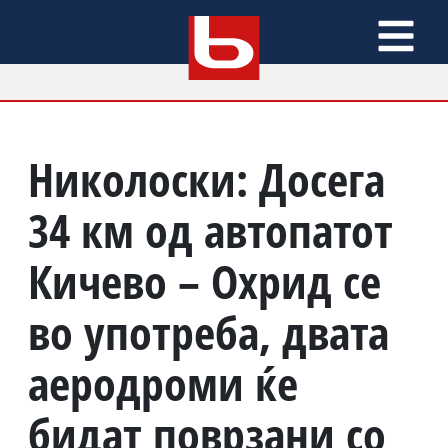
Николоски: Досега
34 км од автопатот
Кичево – Охрид се
во употреба, двата
аеродроми ќе
бидат поврзани со