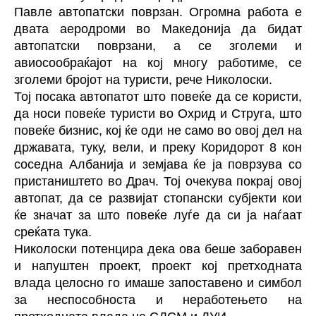
Павле автопатски поврзан. Огромна работа е
двата аеродроми во Македонија да бидат
автопатски поврзани, а се зголеми и
авиосообраќајот на кој многу работиме, се
зголеми бројот на туристи, рече Николоски.
Тој посака автопатот што повеќе да се користи,
да носи повеќе туристи во Охрид и Струга, што
повеќе бизнис, кој ќе оди не само во овој дел на
државата, туку, вели, и преку Коридорот 8 кон
соседна Албанија и земјава ќе ја поврзува со
пристаништето во Драч. Тој очекува покрај овој
автопат, да се развијат стопански субјекти кои
ќе значат за што повеќе луѓе да си ја наѓаат
среќата тука.
Николоски потенцира дека ова беше заборавен
и напуштен проект, проект кој претходната
влада целосно го имаше запоставено и симбол
за неспособноста и неработењето на