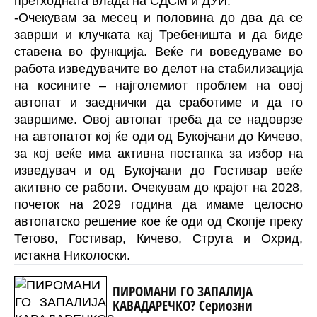
претходната влада на СДСМ и ДУИ.
-Очекувам за месец и половина до два да се
заврши и клучката кај Требеништа и да биде
ставена во функција. Веќе ги воведуваме во
работа изведувачите во делот на стабилизација
на косините – најголемиот проблем на овој
автопат и заеднички да сработиме и да го
завршиме. Овој автопат треба да се надоврзе
на автопатот кој ќе оди од Букојчани до Кичево,
за кој веќе има активна постапка за избор на
изведувач и од Букојчани до Гостивар веќе
акитвно се работи. Очекувам до крајот на 2028,
почеток на 2029 година да имаме целосно
автопатско решение кое ќе оди од Скопје преку
Тетово, Гостивар, Кичево, Струга и Охрид,
истакна Николоски.
ПИРОМАНИ ГО ЗАПАЛИЈА
КАВАДАРЕЧКО? Сериозни