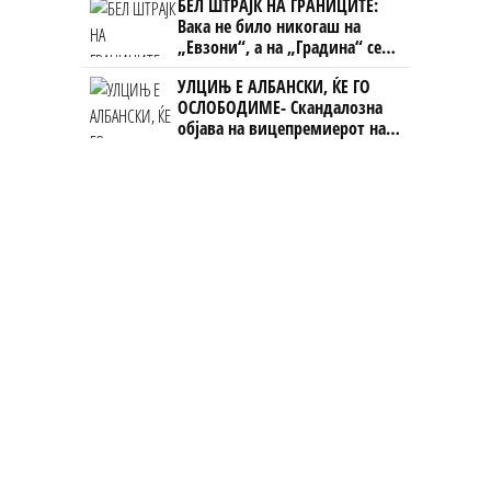
БЕЛ ШТРАЈК НА ГРАНИЦИТЕ:
Вака не било никогаш на
„Евзони“, а на „Градина“ се
чека и пет часа
УЛЦИЊ Е АЛБАНСКИ, ЌЕ ГО
ОСЛОБОДИМЕ- Скандалозна
објава на вицепремиерот на
Црна Гора