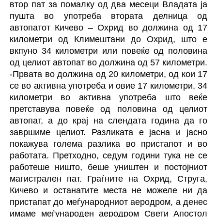
втор пат за помалку од два месеци Владата ја
пушта во употреба втората делница од
автопатот Кичево – Охрид во должина од 17
километри од Климештани до Охрид, што е
вкпуно 34 километри или повеќе од половина
од целиот автопат во должина од 57 километри.
-Првата во должина од 20 километри, од кои 17
се во активна употреба и овие 17 километри, 34
километри во активна употреба што веќе
претставува повеќе од половина од целиот
автопат, а до крај на слендата година да го
завршиме целиот. Разликата е јасна и јасно
покажува голема разлика во пристапот и во
работата. Претходно, седум години тука не се
работеше ништо, беше уништен и постојниот
магистрален пат. Граѓните на Охрид, Струга,
Кичево и останатите места не можеле ни да
пристапат до меѓународниот аеродром, а денес
имаме меѓународен аеродром Свети Апостол