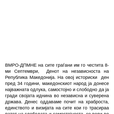
ВМРО-ДПМНЕ на сите граѓани им го честита 8-
ми Септември,
Денот на независноста на
Република Македонија. На овој историски
ден
пред 34 години, македонскиот народ ја донесе
најважната одлука, самостојно и слободно да ја
гради својата иднина во независна и суверена
држава. Денес оддаваме почит на храброста,
единството и визијата на сите кои го трасираа