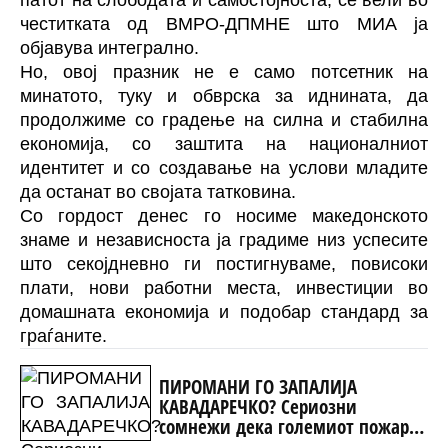
патот на слободата и самостојноста, се вели во
честитката од ВМРО-ДПМНЕ што МИА ја
објавува интегрално.
Но, овој празник не е само потсетник на
минатото, туку и обврска за иднината, да
продолжиме со градење на силна и стабилна
економија, со заштита на националниот
идентитет и со создавање на услови младите
да останат во својата татковина.
Со гордост денес го носиме македонското
знаме и независноста ја градиме низ успесите
што секојдневно ги постигнуваме, повисоки
плати, нови работни места, инвестиции во
домашната економија и подобар стандард за
граѓаните.
ПИРОМАНИ ГО ЗАПАЛИЈА
КАВАДАРЕЧКО? Сериозни
сомнежи дека големиот пожар е
подметнат