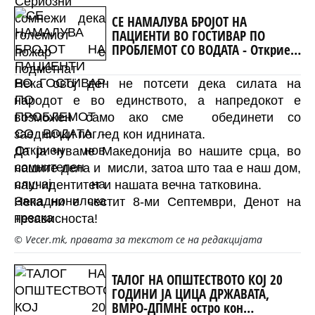
СЕ НАМАЛУВА БРОЈОТ НА
ПАЦИЕНТИ ВО ГОСТИВАР ПО
ПРОБЛЕМОТ СО ВОДАТА - Откриен
нов сомнителен случај на
Западнонилска треска
Нека овој ден не потсети дека силата на
народот е во единството, а напредокот е
возможен само ако сме
обединети со
заеднички поглед кон иднината.
Да ја чуваме Македонија во нашите срца, во
нашите дела и
мисли, затоа што таа е наш дом,
наш идентитет и нашата вечна татковина.
Нека ни е честит 8-ми Септември, Денот на
независноста!
© Vecer.mk, правата за текстот се на редакцијата
ТАЛОГ НА ОПШТЕСТВОТО КОЈ 20
ГОДИНИ ЈА ЦИЦА ДРЖАВАТА,
ВМРО-ДПМНЕ остро кон