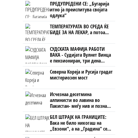
ПРЕДУПРЕДЕНИ СЕ: „Бугарија
ништо, освен за кеш
итно ја преиспитува својата
одлука“
ТЕМПЕРАТУРАТА ВО СРЕДА ЌЕ
БИДЕ ЗА НА ЛЕКАР, а потоа...
СУДСКАТА МАФИЈА РАБОТИ
ВАКА - Судијата Вулнет Винца
е пензиониран, три дена
откако му го врати пасошот
Северна Кореја и Русија градат
на бизнисменот Марковски
мистериозен мост
Исчезнаа десетмина
алпинисти во лавина во
Пакистан- меѓу нив и познат
Непалец
БЕЛ ШТРАЈК НА ГРАНИЦИТЕ:
Вака не било никогаш на
„Евзони“, а на „Градина“ се
чека и пет часа