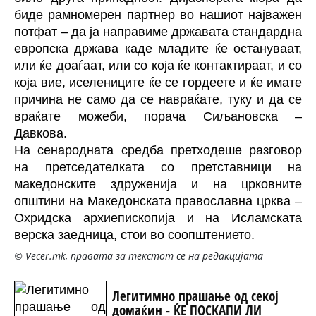
биде рамномерен партнер во нашиот најважен
потфат – да ја направиме државата стандардна
европска држава каде младите ќе остануваат,
или ќе доаѓаат, или со која ќе контактираат, и со
која вие, иселениците ќе се гордеете и ќе имате
причина не само да се навраќате, туку и да се
враќате можеби, порача Сиљановска –
Давкова.
На сенародната средба претходеше разговор
на претседателката со претставници на
македонските здруженија и на црковните
општини на Македонската православна црква –
Охридска архиепископија и на Исламската
верска заедница, стои во соопштението.
© Vecer.mk, правата за текстот се на редакцијата
Легитимно прашање од секој
домаќин - ЌЕ ПОСКАПИ ЛИ