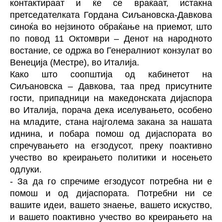
контактираат и ќе се враќаат, истакна
претседателката Гордана Сиљановска-Давкова
синоќа во нејзиното обраќање на приемот, што
по повод 11 Октомври – Денот на народното
востание, се одржа во Генералниот конзулат во
Венеција (Местре), во Италија.
Како што соопштија од кабинетот на
Сиљановска – Давкова, таа пред присутните
гости, припадници на македонската дијаспора
во Италија, порача дека иселувањето, особено
на младите, стана најголема закана за нашата
иднина, и побара помош од дијаспората во
спречувањето на егзодусот, преку поактивно
учество во креирањето политики и носењето
одлуки.
- За да го спречиме егзодусот потребна ни е
помош и од дијаспората. Потребни ни се
вашите идеи, вашето знаење, вашето искуство,
и вашето поактивно учество во креирањето на