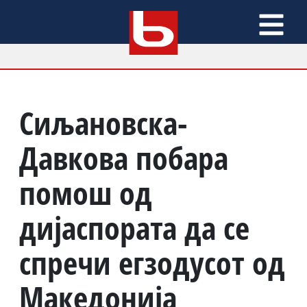
Сиљановска-
Давкова побара
помош од
дијаспората да се
спречи егзодусот од
Македонија