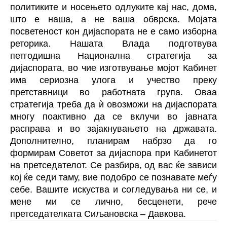
политиките и носењето одлуките кај нас, дома,
што е наша, а не ваша обврска. Мојата
посветеност кон дијаспората не е само изборна
реторика. Нашата Влада подготвува
петгодишна Национална стратегија за
дијаспората, во чие изготвување мојот Кабинет
има сериозна улога и учество преку
претставници во работната група. Оваа
стратегија треба да ѝ овозможи на дијаспората
многу поактивно да се вклучи во јавната
расправа и во зајакнувањето на државата.
Дополнително, планирам набрзо да го
формирам Советот за дијаспора при Кабинетот
на претседателот. Се разбира, од вас ќе зависи
кој ќе седи таму, вие подобро се познавате меѓу
себе. Вашите искуства и согледувања ни се, и
мене ми се лично, бесценети, рече
претседателката Сиљановска – Давкова.