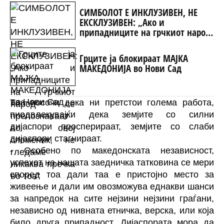
СИМБОЛОТ Е ИНКЛУЗИВЕН, НЕ
ЕКСКЛУЗИВЕН: „Ако и
припадниците на грчкиот народ
се препознаваат во овој
споменик, не гледаме никаква
Грците ја блокираат МАЈКА
пречка во тоа“
МАКЕДОНИЈА во Нови Сад
Таа посочи дека ни претстои голема работа,
пиодвлекувајќи дека земјите со силни
дијаспори просперираат, земјите со слаби
дијаспори стагнираат.
- Особено по македонската независност,
успехот на нашата заедничка татковина се мери
според тоа дали таа е пристојно место за
живеење и дали им овозможува еднакви шанси
за напредок на сите нејзини нејзини граѓани,
независно од нивната етничка, верска, или која
било друга припадност. Дијаспората мора да