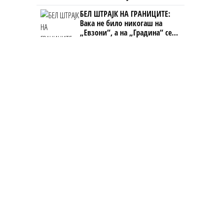
Непалец
БЕЛ ШТРАЈК НА ГРАНИЦИТЕ:
Вака не било никогаш на
„Евзони“, а на „Градина“ се
чека и пет часа