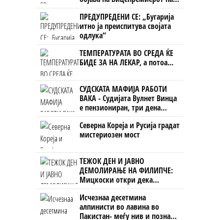
Црна Гора
ПРЕДУПРЕДЕНИ СЕ: „Бугарија
итно ја преиспитува својата
одлука“
ТЕМПЕРАТУРАТА ВО СРЕДА ЌЕ
БИДЕ ЗА НА ЛЕКАР, а потоа...
СУДСКАТА МАФИЈА РАБОТИ
ВАКА - Судијата Вулнет Винца
е пензиониран, три дена
откако му го врати пасошот
Северна Кореја и Русија градат
на бизнисменот Марковски
мистериозен мост
ТЕЖОК ДЕН И ЈАВНО
ДЕМОЛИРАЊЕ НА ФИЛИПЧЕ:
Мицкоски откри дека
човекот појма нема од
Исчезнаа десетмина
ништо, освен за кеш
алпинисти во лавина во
Пакистан- меѓу нив и познат