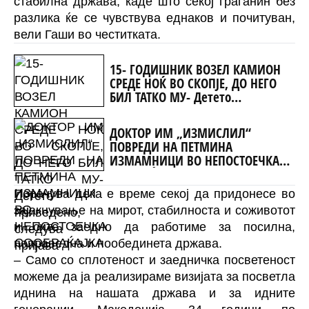
стабилна држава, каде што секој граѓанин без
разликa ќе се чувствува еднаков и почитуван,
вели Гаши во честитката.
15- ГОДИШНИК ВОЗЕЛ КАМИОН
СРЕДЕ НОЌ ВО СКОПЈЕ, ДО НЕГО
БИЛ ТАТКО МУ- Детето
приведено, следува пријава
ДОКТОР ИМ „ИЗМИСЛИЛ“
ПОВРЕДИ НА ПЕТМИНА
ИЗМАМНИЦИ ВО НЕПОСТОЕЧКА
СООБРАЌАЈКА
Порачува дека е време секој да придонесе во
зајакнување на мирот, стабилноста и соживотот
и сите заедно да работиме за посилна,
поправедна и пообединета држава.
– Само со сплотеност и заедничка посветеност
можеме да ја реализираме визијата за посветла
иднина на нашата држава и за идните