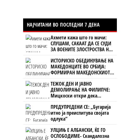
НАЈЧИТАНИ ВО ПОСЛЕДНИ 7 ДЕНА
Ахмети кажа што го мачи:
СЛУШАМ, САКААТ ДА СЕ СУДИ
ЗА ВОЕНИТЕ ЗЛОСТРОСТВА НА
УЧК...
ИСТОРИСКО ОБЕДИНУВАЊЕ НА
МАКЕДОНЦИТЕ ВО СРБИЈА:
ФОРМИРАН МАКЕДОНСКИОТ
НАЦИОНАЛЕН СОЈУЗ
ТЕЖОК ДЕН И ЈАВНО
ДЕМОЛИРАЊЕ НА ФИЛИПЧЕ:
Мицкоски откри дека
човекот појма нема од
ПРЕДУПРЕДЕНИ СЕ: „Бугарија
ништо, освен за кеш
итно ја преиспитува својата
одлука“
УЛЦИЊ Е АЛБАНСКИ, ЌЕ ГО
ОСЛОБОДИМЕ- Скандалозна