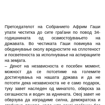
Претседателот на Собранието Африм Гаши
упати честитка до сите граѓани по повод 34-
годишнината од осамостојувањето на
државата. Во честиката Гаши повикува на
обединување околу вредностите на сплотеност
и посветеноста за исполнување на аспирациите
на земјата.
– Денот на независноста е посебен момент,
можност да се потсетиме на големите
достигнувања на нашата држава и да не
потсети дека независноста не е само подарок,
туку завет наследен од минатото, обврска за
сегашноста и водич за иднината. Овој завет не
обврзува да изградиме силна, демократска и