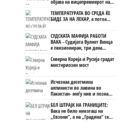
објава на вицепремиерот на
Црна Гора
ТЕМПЕРАТУРАТА ВО СРЕДА ЌЕ
БИДЕ ЗА НА ЛЕКАР, а потоа...
СУДСКАТА МАФИЈА РАБОТИ
ВАКА - Судијата Вулнет Винца
е пензиониран, три дена
откако му го врати пасошот
Северна Кореја и Русија градат
на бизнисменот Марковски
мистериозен мост
Исчезнаа десетмина
алпинисти во лавина во
Пакистан- меѓу нив и познат
Непалец
БЕЛ ШТРАЈК НА ГРАНИЦИТЕ:
Вака не било никогаш на
„Евзони“, а на „Градина“ се
чека и пет часа