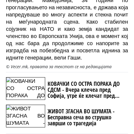
генерации. Македонија, 34 години по
прогласувањето на независноста, е држава која
напредуваше во многу аспекти и стекна почит
на меѓународната сцена. Како стабилен
сојузник на НАТО и како земја кандидат за
членство во Европската Унија, ова е момент кој
од нас бара да продолжиме со напорите за
изградба на побезбедна и посветла иднина за
идните генерации, вели Гаши.
© Vecer.mk, правата за текстот се на редакцијата
КОВАЧКИ СО ОСТРА ПОРАКА ДО
СДСМ - Вчера клечеа пред
Софија, утре ќе клечат пред
Белград, задутре пред Москва
ЖИВОТ ЗГАСНА ВО ШУМАТА -
Бесправна сеча во струшко
заврши со трагедија