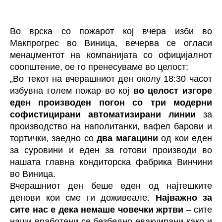
Во врска со пожарот кој вчера изби во
Макпрогрес во Виница, вечерва се огласи
менаџментот на компанијата со официјалнот
соопштение, ое го пренесуваме во целост:
„Во текот на вчерашниот ден околу 18:30 часот
избувна голем пожар во кој
во целост изгоре
еден производен погон со три модерни
софистицирани автоматизирани линии
за
производство на наполитанки, вафел барови и
тортички, заедно со
два магацини
од кои еден
за суровини и еден за готови производи во
нашата главна кондиторска фабрика Винчини
во Виница.
Вчерашниот ден беше еден од најтешките
денови кои сме ги доживеале.
Најважно за
сите нас е дека немаше човечки жртви
– сите
наши вработени се безбедно евакуирани како и