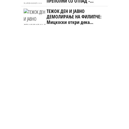
ПРЕПОЛНИ СО ОТПАД -
Фнидек во хаос по
ТЕЖОК ДЕН И ЈАВНО
мигрантскиот бран кон Сеута
ДЕМОЛИРАЊЕ НА ФИЛИПЧЕ:
Мицкоски откри дека
човекот појма нема од
ништо, освен за кеш