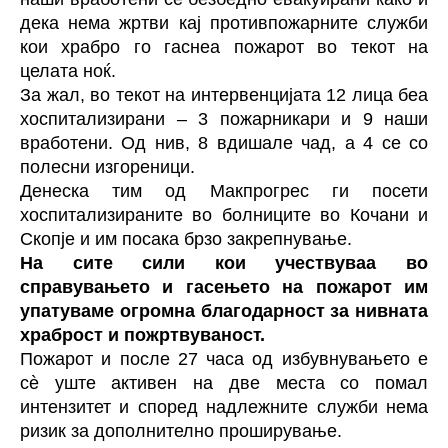
дека нема жртви кај противпожарните служби
кои храбро го гаснеа пожарот во текот на
целата ноќ.
За жал, во текот на интервенцијата 12 лица беа
хоспитализирани – 3 пожарникари и 9 наши
вработени. Од нив, 8 вдишале чад, а 4 се со
полесни изгореници.
Денеска тим од Макпрогрес ги посети
хоспитализираните во болниците во Кочани и
Скопје и им посака брзо закрепнување.
На сите сили кои учествуваа во
справувањето и гасењето на пожарот им
упатуваме огромна благодарност за нивната
храброст и пожртвуваност.
Пожарот и после 27 часа од избувнувањето е
сè уште активен на две места со помал
интензитет и според надлежните служби нема
ризик за дополнително проширување.