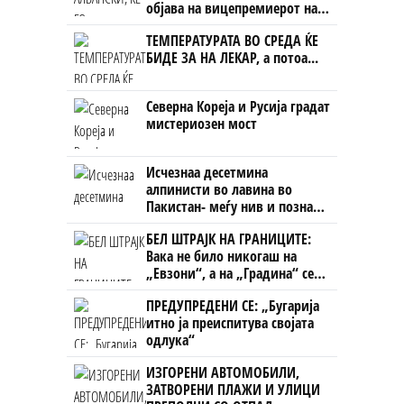
објава на вицепремиерот на
Црна Гора
ТЕМПЕРАТУРАТА ВО СРЕДА ЌЕ
БИДЕ ЗА НА ЛЕКАР, а потоа...
Северна Кореја и Русија градат
мистериозен мост
Исчезнаа десетмина
алпинисти во лавина во
Пакистан- меѓу нив и познат
Непалец
БЕЛ ШТРАЈК НА ГРАНИЦИТЕ:
Вака не било никогаш на
„Евзони“, а на „Градина“ се
чека и пет часа
ПРЕДУПРЕДЕНИ СЕ: „Бугарија
итно ја преиспитува својата
одлука“
ИЗГОРЕНИ АВТОМОБИЛИ,
ЗАТВОРЕНИ ПЛАЖИ И УЛИЦИ