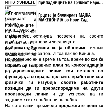
припадниците на грчкиот народ
се препознаваат во овој
споменик, не гледаме никаква
Грците ја блокираат МАЈКА
пречка во тоа“
МАКЕДОНИЈА во Нови Сад
Макпрогрес останува посветен на своите
вработени, партнери и заедницата.
Фабриката Винчини ќе ја обновиме
, имаме
кадар и знаење за тоа. И тоа пак во Виница.
Но, потребно ни е време за тоа, време во кое ќе
мораме да направиме
план за консолидација
на производните линии кои останаа во
функција, а со крајна цел сите вработени кои
физички ги изгубија своите работните
позиции да ги прераспоредиме на други
производни линии
и да успееме да ги
задржиме сите вработени на работа.
На сите наши производи
продажните цени ќе