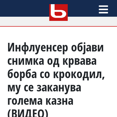
Инфлуенсер објави
снимка од крвава
борба со крокодил,
му се заканува
голема казна
(ВИДЕО)