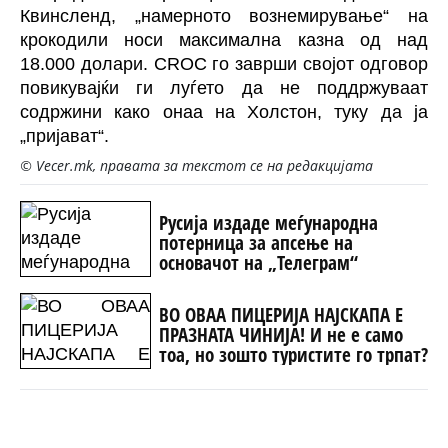
Квинсленд, „намерното вознемирување“ на
крокодили носи максимална казна од над
18.000 долари. CROC го заврши својот одговор
повикувајќи ги луѓето да не поддржуваат
содржини како онаа на Холстон, туку да ја
„пријават“.
© Vecer.mk, правата за текстот се на редакцијата
Русија издаде меѓународна
потерница за апсење на
основачот на „Телеграм“
ВО ОВАА ПИЦЕРИЈА НАЈСКАПА Е
ПРАЗНАТА ЧИНИЈА! И не е само
тоа, но зошто туристите го трпат?