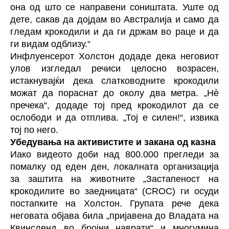
она од што се направени соништата. Уште од
дете, сакав да дојдам во Австралија и само да
гледам крокодили и да ги држам во раце и да
ги видам одблизу.“
Инфлуенсер
от Холстон додаде дека неговиот
улов изгледал речиси целосно возрасен,
истакнувајќи дека слатководните крокодили
можат да пораснат до околу два метра. „Нè
пречека“, додаде тој пред крокодилот да се
ослободи и да отплива. „Тој е силен!“, извика
тој по него.
Убедувања на активистите и закана од казна
Иако видеото доби над 800.000 прегледи за
помалку од еден ден, локалната организација
за заштита на животните „Застапеност на
крокодилите во заедницата“ (CROC) ги осуди
постапките на Холстон. Групата рече дека
неговата објава била „пријавена до Владата на
Квинсленд во бројни наврати“ и многумина