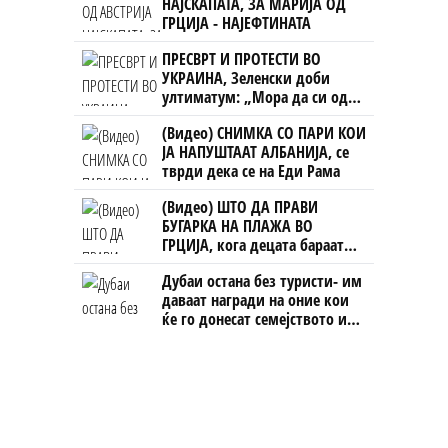
НАЈСКАПАТА, ЗА МАРИЈА ОД
ГРЦИЈА - НАЈЕФТИНАТА
ПРЕСВРТ И ПРОТЕСТИ ВО
УКРАИНА, Зеленски доби
ултиматум: „Мора да си оди,
крајниот рок е петок!“
(Видео) СНИМКА СО ПАРИ КОИ
ЈА НАПУШТААТ АЛБАНИЈА, се
тврди дека се на Еди Рама
(Видео) ШТО ДА ПРАВИ
БУГАРКА НА ПЛАЖА ВО
ГРЦИЈА, кога децата бараат
домашно месо
Дубаи остана без туристи- им
даваат награди на оние кои
ќе го донесат семејството или
пријателите