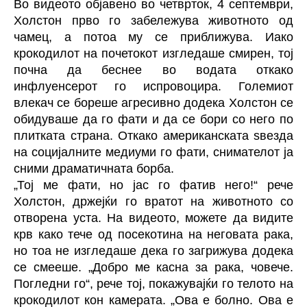
Во видеото објавено во четврток, 4 септември,
Холстон прво го забележува животното од
чамец, а потоа му се приближува. Иако
крокодилот на почетокот изгледаше смирен, тој
почна да беснее во водата откако
инфлуенсерот го испровоцира. Големиот
влекач се бореше агресивно додека Холстон се
обидуваше да го фати и да се бори со него по
плитката страна. Откако американската ѕвезда
на социјалните медиуми го фати, снимателот ја
сними драматичната борба.
„Тој ме фати, но јас го фатив него!“ рече
Холстон, држејќи го вратот на животното со
отворена уста. На видеото, можете да видите
крв како тече од посекотина на неговата рака,
но тоа не изгледаше дека го загрижува додека
се смееше. „Добро ме касна за рака, човече.
Погледни го“, рече тој, покажувајќи го телото на
крокодилот кон камерата. „Ова е болно. Ова е