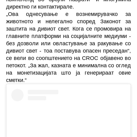
директно ги контактирале.
„Ова однесување е вознемирувачко за
животното и нелегално според Законот за
заштита на дивиот свет. Кога се промовира на
главните платформи на социјалните медиуми -
без дозволи или овластување за ракување со
дивиот свет - тоа поставува опасен преседан“,
се вели во соопштението на CROC објавено во
петокот. „За жал, казната е минимална со оглед
на монетизацијата што ја генерираат овие
сметки.“