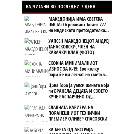
НАЈЧИТАНИ ВО ПОСЛЕДНИ 7 ДЕНА
МАКЕДОНИЈА ИМА СВЕТСКА
ПИСТА: Огромниот Боинг 777
на индиската претседателка
на Меѓународниот Аеродром
УАПСЕН МАКЕДОНЕЦОТ АНДРЕЈ
Скопје
ТАНАСКОВСКИ, ЧЛЕН НА
КАВАЧКИ КЛАН (ФОТО)
СКОКНА МИНИМАЛНИОТ
ИЗНОС ЗА К-15: Еве колку
пари ќе ви легнат на сметка
годинава
Црна Гора ја уапси жената која
ги БРАНЕЛА ДЕЦАТА И СВОЕТО
КУЧЕ РАСПАРЧЕНО ОД
ШАРПЛАНИНЕЦ?!
СЛАВНАТА КАРИЕРА НА
ПОРАНЕШНИОТ ТЕХНИЧКИ
ПРЕМИЕР ОЛИВЕР СПАСОВСКИ
ЗА БЕРТА ОД АВСТРИЈА