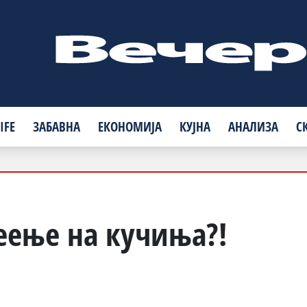
IFE
ЗАБАВНА
ЕКОНОМИЈА
КУЈНА
АНАЛИЗА
С
еење на кучиња?!