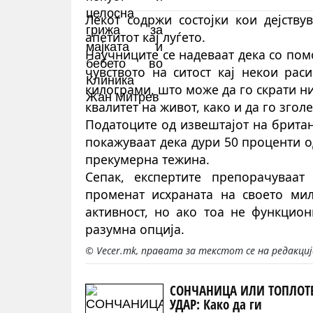
Лекот содржи состојки кои дејству
апетитот кај луѓето.
Научниците се надеваат дека со пом
чувството на ситост кај некои ра
килограми, што може да го скрати н
квалитет на живот, како и да го згол
Податоците од извештајот на британ
покажуваат дека дури 50 проценти 
прекумерна тежина.
Сепак, експертите препорачуваат
променат исхраната на своето мил
активност, но ако тоа не функцион
разумна опција.
© Vecer.mk, правата за текстот се на редакци
СОНЧАНИЦА ИЛИ ТОПЛОТ
УДАР: Како да ги