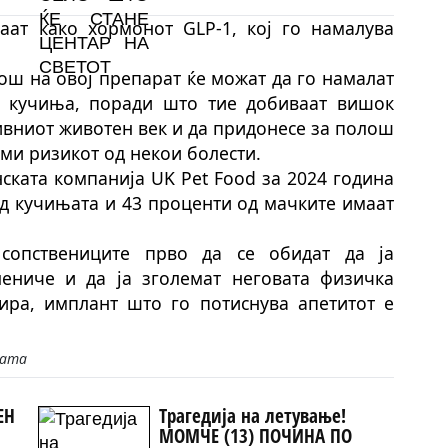
ваат како хормонот GLP-1, кој го намалува
ош на овој препарат ќе можат да го намалат
си кучиња, поради што тие добиваат вишок
ивниот животен век и да придонесе за полош
еми ризикот од некои болести.
ската компанија UK Pet Food за 2024 година
од кучињата и 43 проценти од мачките имаат
 сопствениците прво да се обидат да ја
ениче и да ја зголемат неговата физичка
ира, имплант што го потиснува апетитот е
јата
ЕН
Трагедија на летување!
МОМЧЕ (13) ПОЧИНА ПО