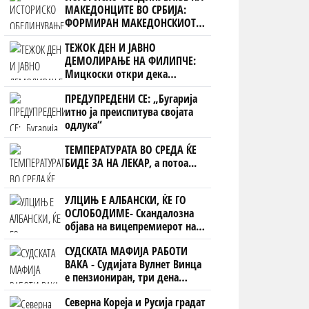
МАКЕДОНЦИТЕ ВО СРБИЈА:
ФОРМИРАН МАКЕДОНСКИОТ
НАЦИОНАЛЕН СОЈУЗ
ТЕЖОК ДЕН И ЈАВНО
ДЕМОЛИРАЊЕ НА ФИЛИПЧЕ:
Мицкоски откри дека
човекот појма нема од
ПРЕДУПРЕДЕНИ СЕ: „Бугарија
ништо, освен за кеш
итно ја преиспитува својата
одлука“
ТЕМПЕРАТУРАТА ВО СРЕДА ЌЕ
БИДЕ ЗА НА ЛЕКАР, а потоа...
УЛЦИЊ Е АЛБАНСКИ, ЌЕ ГО
ОСЛОБОДИМЕ- Скандалозна
објава на вицепремиерот на
Црна Гора
СУДСКАТА МАФИЈА РАБОТИ
ВАКА - Судијата Вулнет Винца
е пензиониран, три дена
откако му го врати пасошот
Северна Кореја и Русија градат
на бизнисменот Марковски