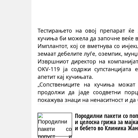
Тестирањето на овој препарат ќе 
кучиња би можела да започне веќе во
Имплантот, кој се вметнува со инјек
земаат дебелите луѓе,
о
земпик,
м
унџ
Извршниот директор на компанијата
OKV-119 ја содржи супстанцијата е
апетит кај кучињата.
„Сопствениците на кучиња можат
продолжи да јаде соодветни пор
покажува знаци на ненаситност и да 
Породилни пакети со поп
и целосна грижа за мајк
и бебето во Клиника Жа
Митрев