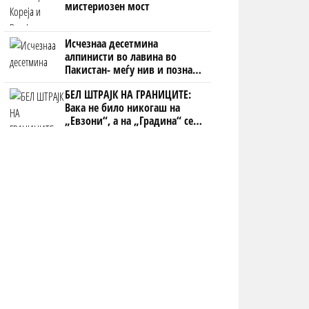
мистериозен мост
Исчезнаа десетмина
алпинисти во лавина во
Пакистан- меѓу нив и познат
Непалец
БЕЛ ШТРАЈК НА ГРАНИЦИТЕ:
Вака не било никогаш на
„Евзони“, а на „Градина“ се
чека и пет часа