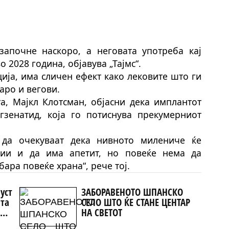
започне наскоро, а неговата употреба кај
 2028 година, објавува „Тајмс“.
ција, има сличен ефект како лековите што ги
аро и
в
егови.
, Мајкл Клотсман, објасни дека имплантот
гзенатид, која го потиснува прекумерниот
 да очекуваат дека нивното милениче ќе
ции и да има апетит, но повеќе нема да
б
ара
повеќе храна“, рече тој.
уст
ЗАБОРАВЕНОТО ШПАНСКО
ата
СЕЛО ШТО ЌЕ СТАНЕ ЦЕНТАР
н
НА СВЕТОТ