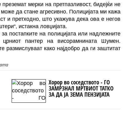
е преземат мерки на претпазливост, бидејќи не
 може да стане агресивно. Полицијата ми кажа
ст и претходно, што укажува дека ова е негов
штери“, истакна ловџијата.
за постапките на полицијата или надлежните
 црниот пантер на висорамнината Шумен.
те размислуваат како најдобро да ги заштитат
јата
Хорор во соседството - ГО
ЗАМРЗНАЛ МРТВИОТ ТАТКО
ЗА ДА ЈА ЗЕМА ПЕНЗИЈАТА