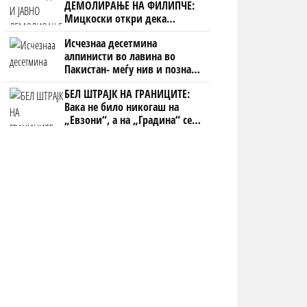
ДЕМОЛИРАЊЕ НА ФИЛИПЧЕ:
Мицкоски откри дека
човекот појма нема од
Исчезнаа десетмина
ништо, освен за кеш
алпинисти во лавина во
Пакистан- меѓу нив и познат
Непалец
БЕЛ ШТРАЈК НА ГРАНИЦИТЕ:
Вака не било никогаш на
„Евзони“, а на „Градина“ се
чека и пет часа