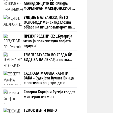
МАКЕДОНЦИТЕ ВО СРБИЈА:
ФОРМИРАН МАКЕДОНСКИОТ
НАЦИОНАЛЕН СОЈУЗ
УЛЦИЊ Е АЛБАНСКИ, ЌЕ ГО
ОСЛОБОДИМЕ- Скандалозна
објава на вицепремиерот на
Црна Гора
ПРЕДУПРЕДЕНИ СЕ: „Бугарија
итно ја преиспитува својата
одлука“
ТЕМПЕРАТУРАТА ВО СРЕДА ЌЕ
БИДЕ ЗА НА ЛЕКАР, а потоа...
СУДСКАТА МАФИЈА РАБОТИ
ВАКА - Судијата Вулнет Винца
е пензиониран, три дена
откако му го врати пасошот
Северна Кореја и Русија градат
на бизнисменот Марковски
мистериозен мост
ТЕЖОК ДЕН И ЈАВНО