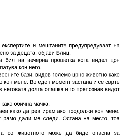
 експертите и мештаните предупредуваат на
ено за децата,
објави Блиц.
в бил на вечерна прошетка кога видел црн
патува кон него.
воените бази, видов големо црно животно како
о кон мене. Во еден момент застана и се сврте
ов неговата долга опашка и го препознав видот
 како обична мачка.
наев како да реагирам ако продолжи кон мене.
у рамо дали ме следи. Остана на место, тоа
та со животното може да биде опасна за