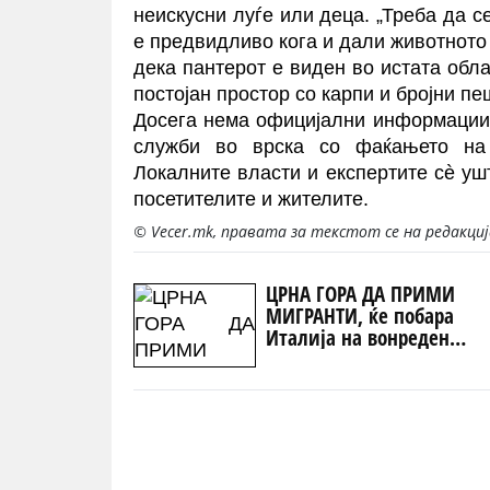
неискусни луѓе или деца. „Треба да с
е предвидливо кога и дали животното
дека пантерот е виден во истата обла
постојан простор со карпи и бројни пе
Досега нема официјални информации 
служби во врска со фаќањето на
Локалните власти и експертите сè уш
посетителите и жителите.
© Vecer.mk, правата за текстот се на редакци
ЦРНА ГОРА ДА ПРИМИ
МИГРАНТИ, ќе побара
Италија на вонреден
состанок на ЕУ