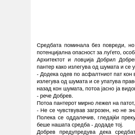
Средбата поминала без повреди, но
потенцијална опасност за луѓето, особ
Архитектот и ловџија Добрил Добре
пантер како излегува од шумата и се у
- Додека одев по асфалтниот пат кон 
излегува од шумата и се упатува прав
назад кон шумата, потоа јасно ја вид
- рече Добрев.
Потоа пантерот мирно лежел на патот,
- Не се чувствував загрозен, но не з
Полека се оддалечив, гледајќи прек
беше нашата средба - додаде тој.
Добрев предупредува дека средба