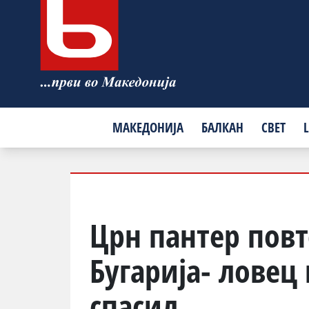
МАКЕДОНИЈА
БАЛКАН
СВЕТ
L
Црн пантер повт
Бугарија- ловец 
спасил