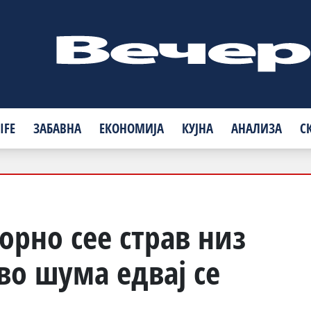
IFE
ЗАБАВНА
ЕКОНОМИЈА
КУЈНА
АНАЛИЗА
С
орно сее страв низ
во шума едвај се