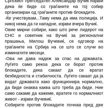
Српскиот претседател Александар Вучиќ најави
дека ќе биде со граѓаните на тој собир
организиран од граѓаните против блокадите.
-Ќе учествувам...Таму нема да има полиција. И
никој нема да ги нападне, изјави вчера Вучиќ.
Овие мирни собири, како што рече лидерот на
СНС и советник на Вучиќ за регионални
прашања, Милош Вучевиќ, се одговор на
граѓаните на Србија на се што се случи во
изминатите месеци.
-Ова ни дава надеж за спас на државата.
Луѓето само рекоа дека се борат против
блокадите, дека сакаат да се вратат
безбедноста и стабилноста. Луѓето сакаат да ја
видат државата како функционира нормално,
да биде онаква каква што треба да биде. Ние
само сакаме да кажеме, вратете го нормалниот
живот - изјави Вучевиќ.
Собирите против блокадите почнаа пред две