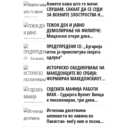
Ахмети кажа што го мачи:
СЛУШАМ, САКААТ ДА СЕ СУДИ
ЗА ВОЕНИТЕ ЗЛОСТРОСТВА НА
УЧК...
ТЕЖОК ДЕН И ЈАВНО
ДЕМОЛИРАЊЕ НА ФИЛИПЧЕ:
Мицкоски откри дека
човекот појма нема од
ПРЕДУПРЕДЕНИ СЕ: „Бугарија
ништо, освен за кеш
итно ја преиспитува својата
одлука“
ИСТОРИСКО ОБЕДИНУВАЊЕ НА
МАКЕДОНЦИТЕ ВО СРБИЈА:
ФОРМИРАН МАКЕДОНСКИОТ
НАЦИОНАЛЕН СОЈУЗ
СУДСКАТА МАФИЈА РАБОТИ
ВАКА - Судијата Вулнет Винца
е пензиониран, три дена
откако му го врати пасошот
Исчезнаа десетмина
на бизнисменот Марковски
алпинисти во лавина во
Пакистан- меѓу нив и познат
Непалец