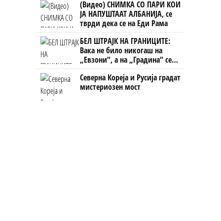
(Видео) СНИМКА СО ПАРИ КОИ
ЈА НАПУШТААТ АЛБАНИЈА, се
тврди дека се на Еди Рама
БЕЛ ШТРАЈК НА ГРАНИЦИТЕ:
Вака не било никогаш на
„Евзони“, а на „Градина“ се
чека и пет часа
Северна Кореја и Русија градат
мистериозен мост