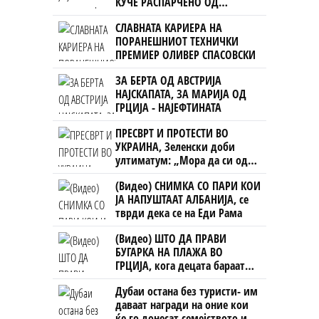
КУЧЕ РАСПАРЧЕНО ОД
ШАРПЛАНИНЕЦ?!
СЛАВНАТА КАРИЕРА НА
ПОРАНЕШНИОТ ТЕХНИЧКИ
ПРЕМИЕР ОЛИВЕР СПАСОВСКИ
ЗА БЕРТА ОД АВСТРИЈА
НАЈСКАПАТА, ЗА МАРИЈА ОД
ГРЦИЈА - НАЈЕФТИНАТА
ПРЕСВРТ И ПРОТЕСТИ ВО
УКРАИНА, Зеленски доби
ултиматум: „Мора да си оди,
крајниот рок е петок!“
(Видео) СНИМКА СО ПАРИ КОИ
ЈА НАПУШТААТ АЛБАНИЈА, се
тврди дека се на Еди Рама
(Видео) ШТО ДА ПРАВИ
БУГАРКА НА ПЛАЖА ВО
ГРЦИЈА, кога децата бараат
домашно месо
Дубаи остана без туристи- им
даваат награди на оние кои
ќе го донесат семејството или