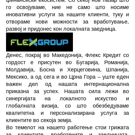
финансиски екосистем. Со секој нов пазар што
го освојуваме, ние не само што носиме
иновативни услуги за нашите клиенти, туку и
отвораме нови можности за вработување,
развој и придонес кон локалната заедница.
Денес, покрај во Македонија, Флекс Кредит со
гордост е присутен во Бугарија, Романија,
Молдавија, Босна и Херцеговина, Шпанија,
Мексико, а од сега и во Црна Гора – уште еден
важен дел од нашата интернационална
приказна за успех. Нашата сила лежи во
синергијата на локалното искуство и
глобалната визија, со што обезбедуваме
квалитетна и персонализирана услуга за
клиентите во секоја земја.
Во темелот на нашето работење стои грижата
за клиентите, вработените и заедницата.