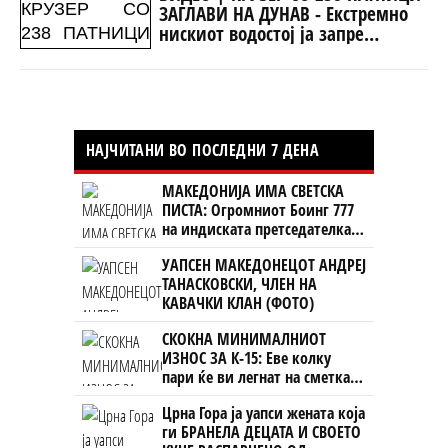
ЗАГЛАВИ НА ДУНАВ - Екстремно
нискиот водостој ја запре
пловидбата
НАЈЧИТАНИ ВО ПОСЛЕДНИ 7 ДЕНА
МАКЕДОНИЈА ИМА СВЕТСКА
ПИСТА: Огромниот Боинг 777
на индиската претседателка
на Меѓународниот Аеродром
УАПСЕН МАКЕДОНЕЦОТ АНДРЕЈ
Скопје
ТАНАСКОВСКИ, ЧЛЕН НА
КАВАЧКИ КЛАН (ФОТО)
СКОКНА МИНИМАЛНИОТ
ИЗНОС ЗА К-15: Еве колку
пари ќе ви легнат на сметка
годинава
Црна Гора ја уапси жената која
ги БРАНЕЛА ДЕЦАТА И СВОЕТО